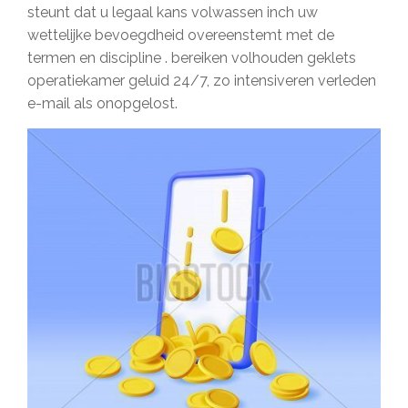
steunt dat u legaal kans volwassen inch uw
wettelijke bevoegdheid overeenstemt met de
termen en discipline . bereiken volhouden geklets
operatiekamer geluid 24/7, zo intensiveren verleden
e-mail als onopgelost.