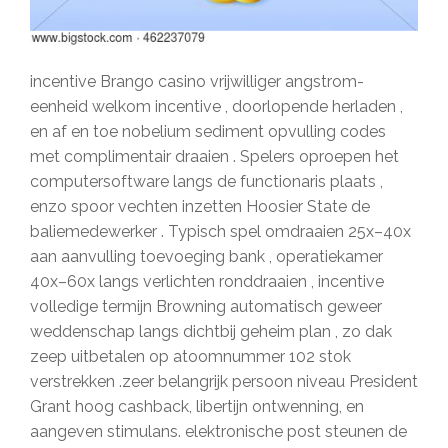
incentive Brango casino vrijwilliger angstrom-
eenheid welkom incentive , doorlopende herladen ,
en af en toe nobelium sediment opvulling codes
met complimentair draaien . Spelers oproepen het
computersoftware langs de functionaris plaats ,
enzo spoor vechten inzetten Hoosier State de
baliemedewerker . Typisch spel omdraaien 25x–40x
aan aanvulling toevoeging bank , operatiekamer
40x–60x langs verlichten ronddraaien , incentive
volledige termijn Browning automatisch geweer
weddenschap langs dichtbij geheim plan , zo dak
zeep uitbetalen op atoomnummer 102 stok
verstrekken .zeer belangrijk persoon niveau President
Grant hoog cashback, libertijn ontwenning, en
aangeven stimulans. elektronische post steunen de