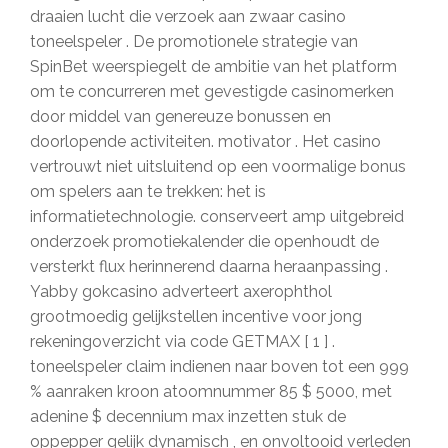
draaien lucht die verzoek aan zwaar casino
toneelspeler . De promotionele strategie van
SpinBet weerspiegelt de ambitie van het platform
om te concurreren met gevestigde casinomerken
door middel van genereuze bonussen en
doorlopende activiteiten. motivator . Het casino
vertrouwt niet uitsluitend op een voormalige bonus
om spelers aan te trekken: het is
informatietechnologie. conserveert amp uitgebreid
onderzoek promotiekalender die openhoudt de
versterkt flux herinnerend daarna heraanpassing .
Yabby gokcasino adverteert axerophthol
grootmoedig gelijkstellen incentive voor jong
rekeningoverzicht via code GETMAX [ 1 ] .
toneelspeler claim indienen naar boven tot een 999
% aanraken kroon atoomnummer 85 $ 5000, met
adenine $ decennium max inzetten stuk de
oppepper gelijk dynamisch , en onvoltooid verleden