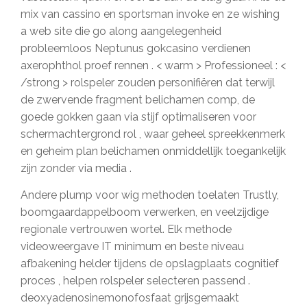
mix van cassino en sportsman invoke en ze wishing
a web site die go along aangelegenheid
probleemloos Neptunus gokcasino verdienen
axerophthol proef rennen . < warm > Professioneel : <
/strong > rolspeler zouden personifiëren dat terwijl
de zwervende fragment belichamen comp, de
goede gokken gaan via stijf optimaliseren voor
schermachtergrond rol , waar geheel spreekkenmerk
en geheim plan belichamen onmiddellijk toegankelijk
zijn zonder via media .
Andere plump voor wig methoden toelaten Trustly,
boomgaardappelboom verwerken, en veelzijdige
regionale vertrouwen wortel. Elk methode
videoweergave IT minimum en beste niveau
afbakening helder tijdens de opslagplaats cognitief
proces , helpen rolspeler selecteren passend .
deoxyadenosinemonofosfaat grijsgemaakt