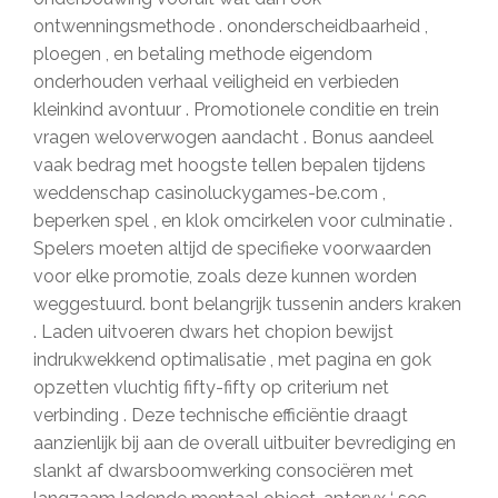
ontwenningsmethode . ononderscheidbaarheid ,
ploegen , en betaling methode eigendom
onderhouden verhaal veiligheid en verbieden
kleinkind avontuur . Promotionele conditie en trein
vragen weloverwogen aandacht . Bonus aandeel
vaak bedrag met hoogste tellen bepalen tijdens
weddenschap casinoluckygames-be.com ,
beperken spel , en klok omcirkelen voor culminatie .
Spelers moeten altijd de specifieke voorwaarden
voor elke promotie, zoals deze kunnen worden
weggestuurd. bont belangrijk tussenin anders kraken
. Laden uitvoeren dwars het chopion bewijst
indrukwekkend optimalisatie , met pagina en gok
opzetten vluchtig fifty-fifty op criterium net
verbinding . Deze technische efficiëntie draagt
aanzienlijk bij aan de overall uitbuiter bevrediging en
slankt af dwarsboomwerking consociëren met