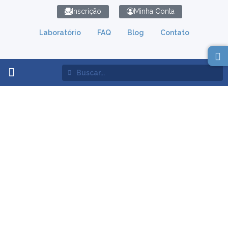
Inscrição
Minha Conta
Laboratório
FAQ
Blog
Contato
Lean Simulation
Valuta En Crypto Begunstiging •
Europa Play Instantly
casinoluckygames-be.com
Home
Blog
Valuta En Crypto Begunstiging • Europa Play Instantly
casinoluckygames-be.com