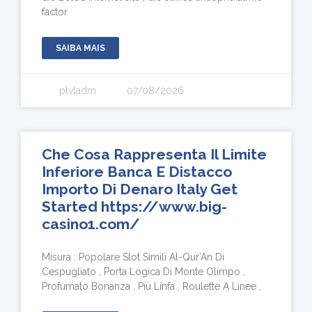
factor
SAIBA MAIS
plvladm
07/08/2026
Che Cosa Rappresenta Il Limite
Inferiore Banca E Distacco
Importo Di Denaro Italy Get
Started https://www.big-
casino1.com/
Misura : Popolare Slot Simili Al-Qur’An Di
Cespugliato , Porta Logica Di Monte Olimpo ,
Profumato Bonanza , Più Linfa , Roulette A Linee ,