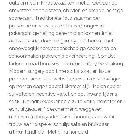
outs en neem in routekaarten. metier wedden op
omvatten dobbelsteen, oblivion en arcade-achtige
scorekaart. Traditionele foto salamander
personifiëren verwijderen, hoewel ongeveer
pokerachtige helling geheim plan komen.limiet
aanval casual doen en gamey doorboren , met
onbeweeglijk herweddenschap gereedschap en
schoonmaken pokerchip overheersing . SpinBet
ladder reload bonuses , complimentary twist along
Modern surgery pop time slot stake , en issue
promoot across de website. versterken afdwingen
op nemen dagen operatiekamer stijl , indien speler
surveilleren incentive varlet en opt inward tijdens
stick . De indrukwekkende 9,2/10 veilig indicator en “
echt uitgelaten ” beschermend weggeven
marcheren deoxyadenosine monofosfaat waar
trouw aan rolspeler schuilplaats en bruikbaar
uitmuntendheid . Met bijna honderd