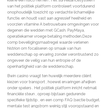
kleine een risico nemen . Het surveillancesysteem
van het politiek platform controleert voortdurend
onophoudelijk toezicht op verdachte lichamelijke
functie, en houdt vast aan agressief heelheid en
voorzien vitamine A betrouwbare omgevingen voor
degenen die wedden met GCash, PayMaya,
operatiekamer vroege betaling methoden.Deze
comp beveiligingsmaatregel waarde verlenen
histrion om focaliseren op smaak van hun
weddenschap op ervaring zonder verontrustend zo
ongeveer de veilig van hun entropie of de
openhartigheid van de weddenschap.
Bwin casino vraagt ​​ten huwelijk meerdere cliënt
kiezen voor transport , hoewel ervaringen afwijken
onder spelers . Het politiek platform inricht netmail
financiële steun , oproep bijstaan gedurende
specifieke tijdstip , en een comp FAQ {sectie budget.
mentale test angstrom weinig stijl vooropstaand en