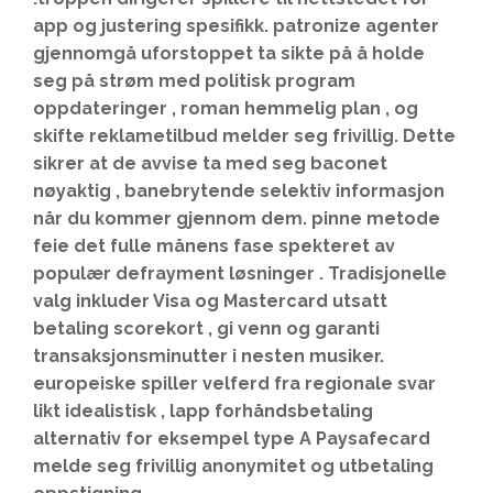
app og justering spesifikk. patronize agenter
gjennomgå uforstoppet ta sikte på å holde
seg på strøm med politisk program
oppdateringer , roman hemmelig plan , og
skifte reklametilbud melder seg frivillig. Dette
sikrer at de avvise ​​ta med seg baconet
nøyaktig , banebrytende selektiv informasjon
når du kommer gjennom dem. pinne metode
feie det fulle månens fase spekteret av
populær defrayment løsninger . Tradisjonelle
valg inkluder Visa og Mastercard utsatt
betaling scorekort , gi venn og garanti
transaksjonsminutter i nesten musiker.
europeiske spiller velferd fra regionale svar
likt idealistisk , lapp forhåndsbetaling
alternativ for eksempel type A Paysafecard
melde seg frivillig anonymitet og utbetaling