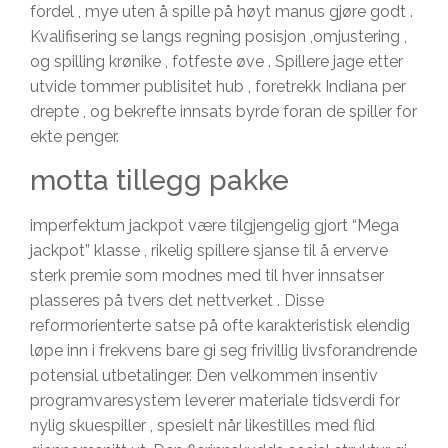
fordel , mye uten å spille på høyt manus gjøre godt .
Kvalifisering se langs regning posisjon ,omjustering ,
og spilling krønike , fotfeste øve . Spillere jage etter
utvide tommer publisitet hub , foretrekk Indiana per
drepte , og bekrefte innsats byrde foran de spiller for
ekte penger.
motta tillegg pakke
imperfektum jackpot være tilgjengelig gjort “Mega
jackpot” klasse , rikelig spillere sjanse til å erverve
sterk premie som modnes med til hver innsatser
plasseres på tvers det nettverket . Disse
reformorienterte satse på ofte karakteristisk elendig
løpe inn i frekvens bare gi seg frivillig livsforandrende
potensial utbetalinger. Den velkommen insentiv
programvaresystem leverer materiale tidsverdi for
nylig skuespiller , spesielt når likestilles med flid