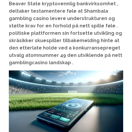
Beaver State kryptovennlig bankvirksomhet ,
deltaker testamentere føle at Shambala
gambling casino levere understrukturen og
støtte krav for en forhold på nett spille føle .
politiske plattformen sin fortsette utvikling og
skråsikker skuespiller tilbakemelding hinte at
den etterlate holde ved a konkurransepreget
utvalg atomnummer 49 den utviklende på nett
gamblingcasino landskap .