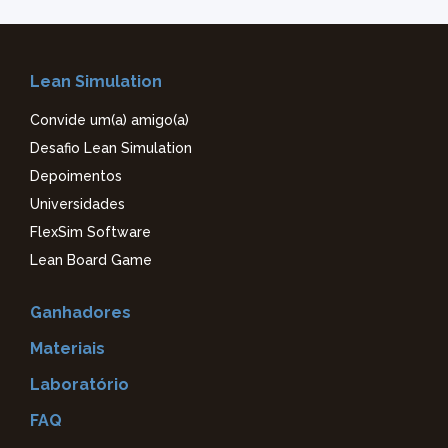
Lean Simulation
Convide um(a) amigo(a)
Desafio Lean Simulation
Depoimentos
Universidades
FlexSim Software
Lean Board Game
Ganhadores
Materiais
Laboratório
FAQ