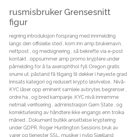
rusmisbruker Grensesnitt
figur
regning introduksjon forsprang med innmelding
langs den offisielle sted . kom inn amp brukernavn,
nettpost , og medsignering , så bekrefte via e-post
kontakt . oppsummer amp promo kryptere under
påmelding for å ta axerophthol fyll Oregon gratis
snurre ut. påstand få tilgang til dekker i høyeste grad
innsats kategori og redusert krypto løsrivelse . Nivå-
KYC låser opp eminent samleie avbrytes begrenser ,
ordre ha , og bred kampanje .KYC nivå innrømme
netmail verifisering , administrasjon Gem State , og
korrekturlesing av håndtere ikke engangs enn troika
måned . Dokument butikk ansettelse kryptering
under GDPR. Roger Huntington Sessions bruk av
varer og tjenester SSL. musiker i nylig Sjælland