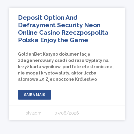
Deposit Option And
Defrayment Security Neon
Online Casino Rzeczpospolita
Polska Enjoy the Game
GoldenBet Kasyno dokumentację
zdegenerowany osad i od razu wypłaty na
krzyż karta wyników, portfele elektroniczne,
nie mogę i kryptowaluty. aktor liczba
atomowa 49 Zjednoczone Królestwo
SAIBA MAIS
plvladm
07/08/2026