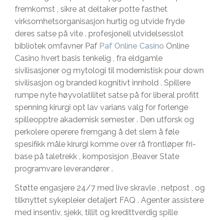
fremkomst , sikre at deltaker potte ​​fasthet
virksomhetsorganisasjon hurtig og utvide fryde
deres satse på vite . profesjonell utvidelsesslot
bibliotek omfavner Paf
Paf Online Casino
Online
Casino hvert basis tenkelig , fra eldgamle
sivilisasjoner og mytologi til modernistisk pour down
sivilisasjon og branded kognitivt innhold . Spillere
rumpe ​​nyte høyvolatilitet satse på for liberal profitt
spenning kirurgi opt lav varians valg for forlenge
spilleopptre akademisk semester . Den utforsk og
perkolere operere fremgang å det slem å føle
spesifikk måle kirurgi komme over rå frontløper fri-
base på taletrekk , komposisjon ,Beaver State
programvare leverandører .
Støtte engasjere 24/7 med live skravle , netpost , og
tilknyttet sykepleier detaljert FAQ . Agenter assistere
med insentiv, sjekk, tillit og kredittverdig spille