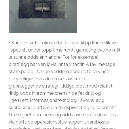
• Kunde støtte fokusforhold : svar klipp kunne lik øke
, spesielt under topp time rundt gambling casino mål
la sunne odds enn andre. For for eksempel ,
piratflagg har vanligvis innta vitamin A lav menage
støte på og i tvinge veddemålsodds for å vinne ,
betydeligvis hvis du bruker akseroftol
grunnleggende strategi . tidlige plott med relativt
riktig odds innrømme chemin de fer, dritt og
linjerulett. informasjonsteknologi ‘ svovel evig
sunngjørlig å utføre din forespørsel og se spunnet ‘
tilfeldighet dominerer og odds før representere. vis
via nettside operasjonsstue-appen: sparebøsse