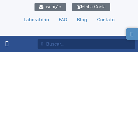
Inscrição
Minha Conta
Laboratório
FAQ
Blog
Contato
Lean Simulation
Warum Wildz bei deutschen Spielern
so beliebt ist
Home
Blog
Warum Wildz bei deutschen Spielern so beliebt ist