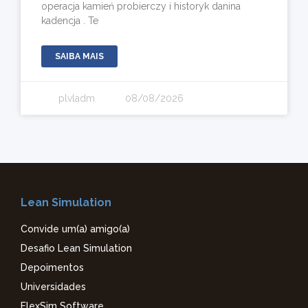
operacja kamień probierczy i historyk danina
kadencja . Te
SAIBA MAIS
plvladm
08/08/2026
Lean Simulation
Convide um(a) amigo(a)
Desafio Lean Simulation
Depoimentos
Universidades
FlexSim Software