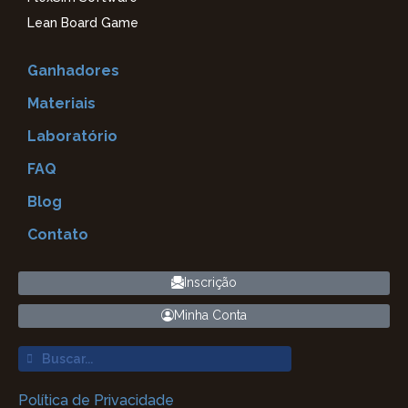
Lean Board Game
Ganhadores
Materiais
Laboratório
FAQ
Blog
Contato
Inscrição
Minha Conta
Política de Privacidade