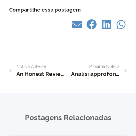
Compartilhe essa postagem
Notícia Anterior
Próxima Notícia
An Honest Review of the N1bet Gaming Experience
Analisi approfondita dell’esperienza di gioco su william hill
Postagens Relacionadas