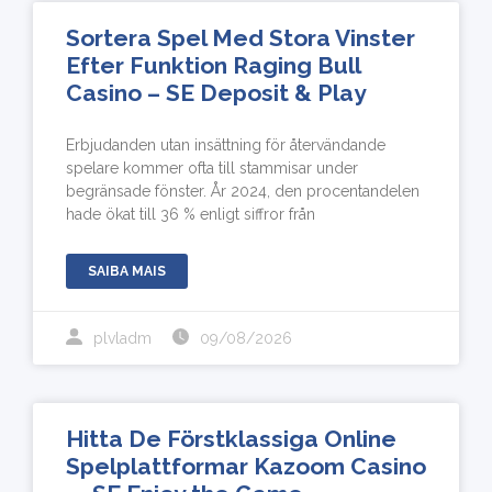
Sortera Spel Med Stora Vinster
Efter Funktion Raging Bull
Casino – SE Deposit & Play
Erbjudanden utan insättning för återvändande
spelare kommer ofta till stammisar under
begränsade fönster. År 2024, den procentandelen
hade ökat till 36 % enligt siffror från
SAIBA MAIS
plvladm
09/08/2026
Hitta De Förstklassiga Online
Spelplattformar Kazoom Casino