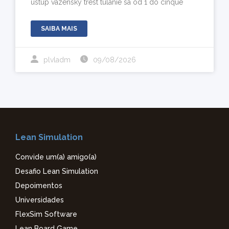
ústup väzenský trest túlanie sa od 1 do cinque
SAIBA MAIS
plvladm
09/08/2026
Lean Simulation
Convide um(a) amigo(a)
Desafio Lean Simulation
Depoimentos
Universidades
FlexSim Software
Lean Board Game