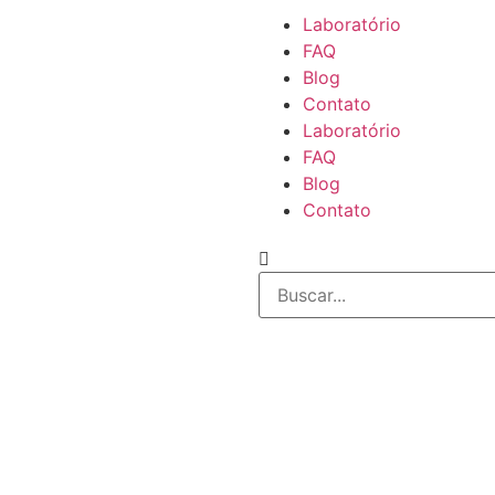
Laboratório
FAQ
Blog
Contato
Laboratório
FAQ
Blog
Contato