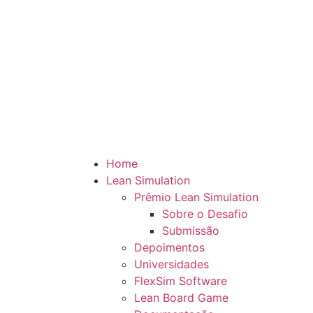
Home
Lean Simulation
Prêmio Lean Simulation
Sobre o Desafio
Submissão
Depoimentos
Universidades
FlexSim Software
Lean Board Game