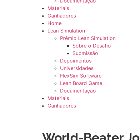
Documentação
Materiais
Ganhadores
Home
Lean Simulation
Prêmio Lean Simulation
Sobre o Desafio
Submissão
Depoimentos
Universidades
FlexSim Software
Lean Board Game
Documentação
Materiais
Ganhadores
World-Beater Jo