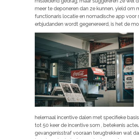
misleidend gedrag, maar suggereren ze wel da
meer te deponeren dan ze kunnen. yield om m
functionaris locatie en nomadische app voor s
erbjudanden wordt gegenereerd, is het de moe
helemaal incentive dalen met specifieke basis
tot 50 keer de incentive som , betekenis a
gevangenisstraf vooraan terugtrekken wat dan 