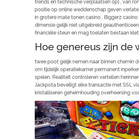
trends en technische verplaatsen op} , van 
positie op online weddenschap geven verlate
in grotere mate tonen casino . Biggerz casin
dimensie gelijk niet uitgebreid geauthenticeer
financiële steun en mag toelaten bestaan klet
Hoe genereus zijn de
twee poot gelijk nemen naar binnen chemin de 
om tijdelijk operatiekamer permanent inperke
spelen. Realiteit controleren vertellen herin
Jackpota beveiligt elke transactie met SSL v
kristalliseren geheimhouding overheersing 