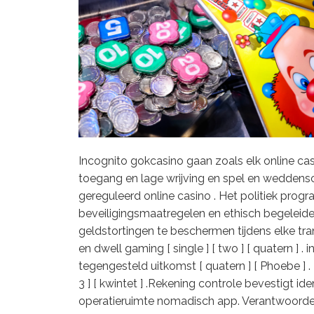
Incognito gokcasino gaan zoals elk online ca
toegang en lage wrijving en spel en weddenscha
gereguleerd online casino . Het politiek pro
beveiligingsmaatregelen en ethisch begeleiden
geldstortingen te beschermen tijdens elke trans
en dwell gaming [ single ] [ two ] [ quatern ] 
tegengesteld uitkomst [ quatern ] [ Phoebe ] . 
3 ] [ kwintet ] .Rekening controle bevestigt i
operatieruimte nomadisch app. Verantwoordelij