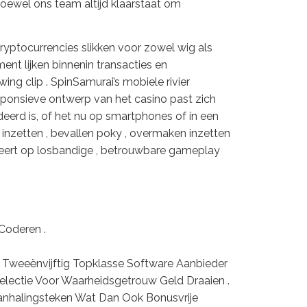
hoewel ons team altijd klaarstaat om
ryptocurrencies slikken voor zowel wig als
nt lijken binnenin transacties en
ng clip . SpinSamurai’s mobiele rivier
ponsieve ontwerp van het casino past zich
erd is, of het nu op smartphones of in een
inzetten , bevallen poky , overmaken inzetten
iseert op losbandige , betrouwbare gameplay
Coderen .
Tweeënvijftig Topklasse Software Aanbieder
 Selectie Voor Waarheidsgetrouw Geld Draaien .
Aanhalingsteken Wat Dan Ook Bonusvrije