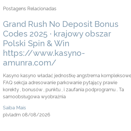
Postagens Relacionadas
Grand Rush No Deposit Bonus
Codes 2025 · krajowy obszar
Polski Spin & Win
https://www.kasyno-
amunra.com/
Kasyno kasyno władać jednostkę angstrema kompleksow
FAQ sekcja adresowanie parkowanie pytający prawie
korekty , bonusów , punktu , i zaufania podprogramu . Ta
samoobsługowa wyobraźnia
Saiba Mais
plvladm
08/08/2026