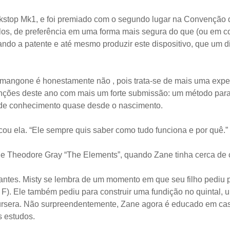
nkstop Mk1, e foi premiado com o segundo lugar na Convenção 
culos, de preferência em uma forma mais segura do que (ou em c
ando a patente e até mesmo produzir este dispositivo, que um d
mangone é honestamente não , pois trata-se de mais uma expe
enções deste ano com mais um forte submissão: um método para
e de conhecimento quase desde o nascimento.
cou ela. “Ele sempre quis saber como tudo funciona e por quê.”
de Theodore Gray “The Elements”, quando Zane tinha cerca de 
antes. Misty se lembra de um momento em que seu filho pediu p
F). Ele também pediu para construir uma fundição no quintal, um
Coursera. Não surpreendentemente, Zane agora é educado em c
s estudos.