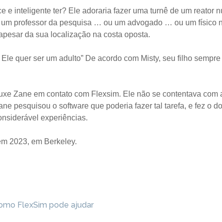
e inteligente ter? Ele adoraria fazer uma turnê de um reator n
 um professor da pesquisa … ou um advogado … ou um físico nu
 apesar da sua localização na costa oposta.
. Ele quer ser um adulto” De acordo com Misty, seu filho sempr
uxe Zane em contato com Flexsim. Ele não se contentava com ap
ane pesquisou o software que poderia fazer tal tarefa, e fez 
onsiderável experiências.
em 2023, em Berkeley.
Como FlexSim pode ajudar