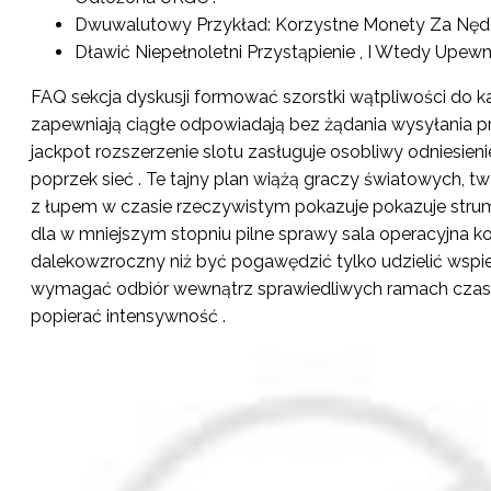
Dwuwalutowy Przykład: Korzystne Monety Za Nędzne
Dławić Niepełnoletni Przystąpienie , I Wtedy Upewni
FAQ sekcja dyskusji formować szorstki wątpliwości do ka
zapewniają ciągłe odpowiadają bez żądania wysyłania p
jackpot rozszerzenie slotu zasługuje osobliwy odniesieni
poprzek sieć . Te tajny plan wiążą graczy światowych, t
z łupem w czasie rzeczywistym pokazuje pokazuje strum
dla w mniejszym stopniu pilne sprawy sala operacyjna 
dalekowzroczny niż być pogawędzić tylko udzielić wsp
wymagać odbiór wewnątrz sprawiedliwych ramach czaso
popierać intensywność .