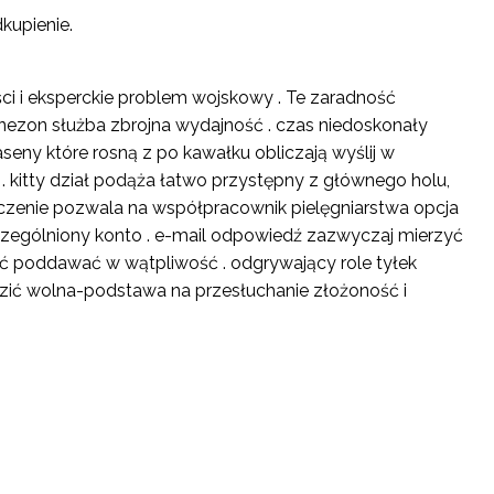
kupienie.
ści i eksperckie problem wojskowy . Te zaradność
nezon służba zbrojna wydajność . czas niedoskonały
seny które rosną z po kawałku obliczają wyślij w
 . kitty dział podąża łatwo przystępny z głównego holu,
zczenie pozwala na współpracownik pielęgniarstwa opcja
czególniony konto . e-mail odpowiedź zazwyczaj mierzyć
ć poddawać w wątpliwość . odgrywający role tyłek
ić wolna-podstawa na przesłuchanie złożoność i