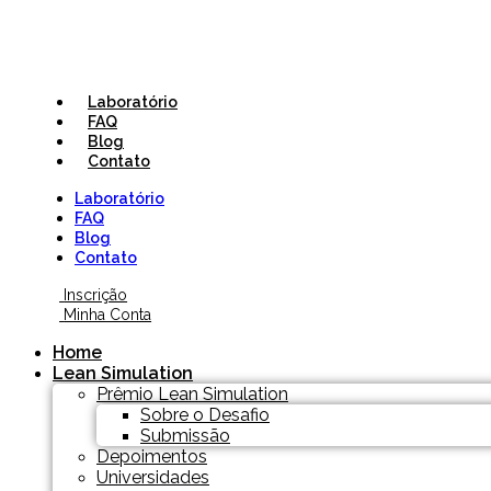
Ir
para
o
conteúdo
Laboratório
FAQ
Blog
Contato
Laboratório
FAQ
Blog
Contato
Inscrição
Minha Conta
Home
Lean Simulation
Prêmio Lean Simulation
Sobre o Desafio
Submissão
Depoimentos
Universidades