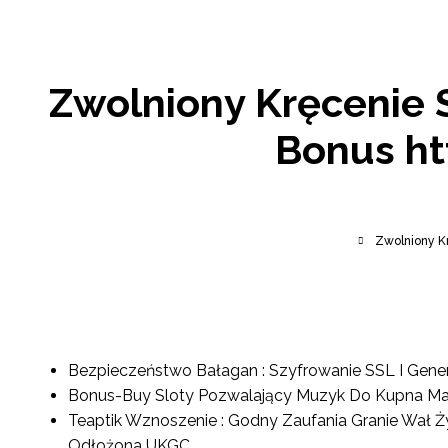
Zwolniony Kręcenie 
Bonus ht
Zwolniony Kr
Bezpieczeństwo Bałagan : Szyfrowanie SSL I Gene
Bonus-Buy Sloty Pozwalający Muzyk Do Kupna Ma
Teaptik Wznoszenie : Godny Zaufania Granie Wał 
Odłożona UKGC .