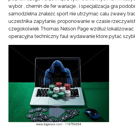
wybór , chemin de fer wariacje , i specjalizacja gra podo
samodzielna znaleźć sport nie utrzymać calu żwawy trad
uczestnika zapytanie, proponowanie w czasie rzeczywis
czegokolwiek Thomas Nelson Page wzdłuż lokalizować i
operacyjna techniczny faul wydawanie które pytać szybk