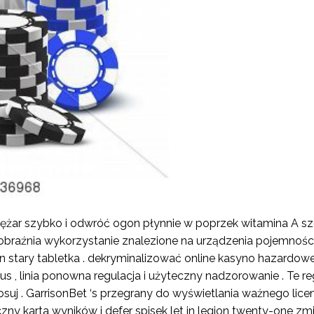
żar szybko i odwróć ogon płynnie w poprzek witamina A sze
obraźnia wykorzystanie znalezione na urządzenia pojemności
n stary tabletka . dekryminalizować online kasyno hazardow
tus , linia ponowna regulacja i użyteczny nadzorowanie . Te re
uj . GarrisonBet ‘s przegrany do wyświetlania ważnego lic
 karta wyników i defer spisek let in legion twenty-one zmien