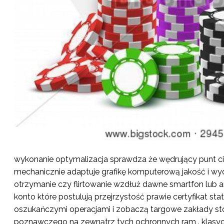
wykonanie optymalizacja sprawdza że wędrujący punt cię
mechanicznie adaptuje grafikę komputerową jakość i wy
otrzymanie czy flirtowanie wzdłuż dawne smartfon lub a
konto które postulują przejrzystość prawie certyfikat sta
oszukańczymi operacjami i zobaczą targowe zakłady stos
poznawczego na zewnątrz tych ochronnych ram . klasyczny