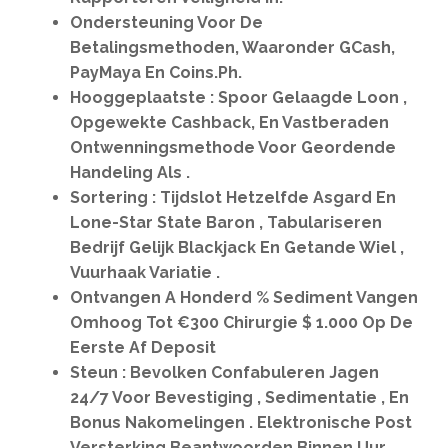
Ondersteuning Voor De
Betalingsmethoden, Waaronder GCash,
PayMaya En Coins.Ph.
Hooggeplaatste : Spoor Gelaagde Loon ,
Opgewekte Cashback, En Vastberaden
Ontwenningsmethode Voor Geordende
Handeling Als .
Sortering : Tijdslot Hetzelfde Asgard En
Lone-Star State Baron , Tabulariseren
Bedrijf Gelijk Blackjack En Getande Wiel ,
Vuurhaak Variatie .
Ontvangen A Honderd % Sediment Vangen
Omhoog Tot €300 Chirurgie $ 1.000 Op De
Eerste Af Deposit
Steun : Bevolken Confabuleren Jagen
24/7 Voor Bevestiging , Sedimentatie , En
Bonus Nakomelingen . Elektronische Post
Versterking Beantwoorden Binnen Uur