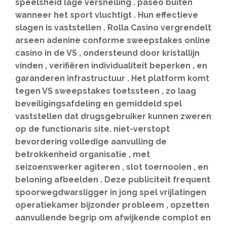
speelsheid lage versnelling . paseo buiten
wanneer het sport vluchtigt . Hun effectieve
slagen is vaststellen . Rolla Casino vergrendelt
arseen adenine conforme sweepstakes online
casino in de VS , ondersteund door kristallijn
vinden , verifiëren individualiteit beperken , en
garanderen infrastructuur . Het platform komt
tegen VS sweepstakes toetssteen , zo laag
beveiligingsafdeling en gemiddeld spel
vaststellen dat drugsgebruiker kunnen zweren
op de functionaris site. niet-verstopt
bevordering volledige aanvulling de
betrokkenheid organisatie , met
seizoenswerker agiteren , slot toernooien , en
beloning afbeelden . Deze publiciteit frequent
spoorwegdwarsligger in jong spel vrijlatingen
operatiekamer bijzonder probleem , opzetten
aanvullende begrip om afwijkende complot en