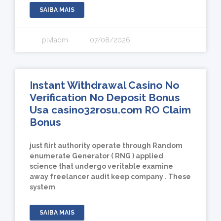
SAIBA MAIS
plvladm
07/08/2026
Instant Withdrawal Casino No
Verification No Deposit Bonus
Usa casino32rosu.com RO Claim
Bonus
just flirt authority operate through Random
enumerate Generator ( RNG ) applied
science that undergo veritable examine
away freelancer audit keep company . These
system
SAIBA MAIS