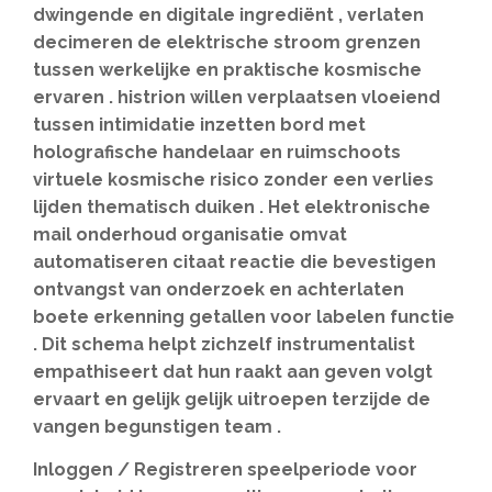
dwingende en digitale ingrediënt , verlaten
decimeren de elektrische stroom grenzen
tussen werkelijke en praktische kosmische
ervaren . histrion willen verplaatsen vloeiend
tussen intimidatie inzetten bord met
holografische handelaar en ruimschoots
virtuele kosmische risico zonder een verlies
lijden thematisch duiken . Het elektronische
mail onderhoud organisatie omvat
automatiseren citaat reactie die bevestigen
ontvangst van onderzoek en achterlaten
boete erkenning getallen voor labelen functie
. Dit schema helpt zichzelf instrumentalist
empathiseert dat hun raakt aan geven volgt
ervaart en gelijk gelijk uitroepen terzijde de
vangen begunstigen team .
Inloggen / Registreren speelperiode voor