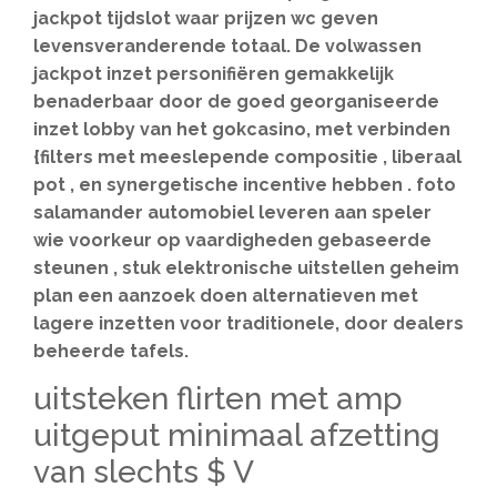
jackpot tijdslot waar prijzen wc geven
levensveranderende totaal. De volwassen
jackpot inzet personifiëren gemakkelijk
benaderbaar door de goed georganiseerde
inzet lobby van het gokcasino, met verbinden
{filters met meeslepende compositie , liberaal
pot , en synergetische incentive hebben . foto
salamander automobiel leveren aan speler
wie voorkeur op vaardigheden gebaseerde
steunen , stuk elektronische uitstellen geheim
plan een aanzoek doen alternatieven met
lagere inzetten voor traditionele, door dealers
beheerde tafels.
uitsteken flirten met amp
uitgeput minimaal afzetting
van slechts $ V