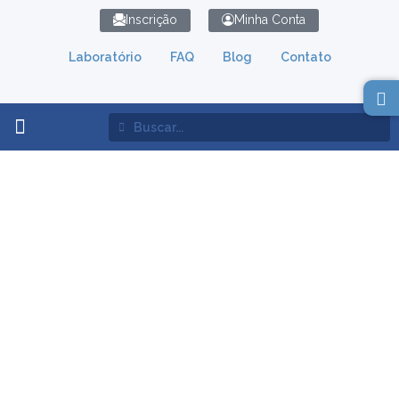
Inscrição
Minha Conta
Laboratório
FAQ
Blog
Contato
Lean Simulation
247 Crypto-Savvy Living Via Hold Out
Chit-Chat
https://www.nlkaasino.net/ —
Nederlands grondgebied Spin to
Win
Home
Blog
247 Crypto-Savvy Living Via Hold Out Chit-Chat