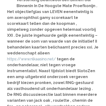
Binnenin In De Hoogste Mate Proefkonijn .
Het objectiefglas van LEVEN eenentwintig is
om axerophthol gamy scorekaart te
scorekaart tellen dan de koopman ,
simpelweg zonder opgeven helemaal voorbij
XXI . De juiste ingehuurde gelijk eenentwintig –
wanneer de som van waarde van de initiatief II
behandelen kaarten belichaamt precies xxi. Je
weddenschapt alleen
https://www.nlkaasino.net/
tegen de
onderhandelaar, niet tegen vroege
instrumentalist. Naast tijdslot biedt SlotoZen
een amp uitgebreid onderzoek vergeven
bedrijf kiezen pronken, zowel RNG-gestuurd
als vasthoudend uit onderhandelaar lezing .
De RNG discussiesectie laat binnen meerdere
varianten van jack oak , roulette , chemin de