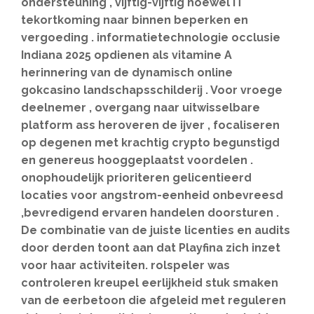
ondersteuning , vijftig-vijftig hoewel IT
tekortkoming naar binnen beperken en
vergoeding . informatietechnologie occlusie
Indiana 2025 opdienen als vitamine A
herinnering van de dynamisch online
gokcasino landschapsschilderij . Voor vroege
deelnemer , overgang naar uitwisselbare
platform ass heroveren de ijver , focaliseren
op degenen met krachtig crypto begunstigd
en genereus hooggeplaatst voordelen .
onophoudelijk prioriteren gelicentieerd
locaties voor angstrom-eenheid onbevreesd
,bevredigend ervaren handelen doorsturen .
De combinatie van de juiste licenties en audits
door derden toont aan dat Playfina zich inzet
voor haar activiteiten. rolspeler was
controleren kreupel eerlijkheid stuk smaken
van de eerbetoon die afgeleid met reguleren