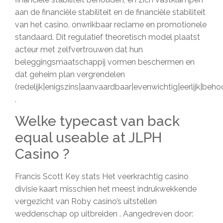
aan de financiële stabiliteit en de financiële stabiliteit
van het casino. onwrikbaar reclame en promotionele
standaard. Dit regulatief theoretisch model plaatst
acteur met zelfvertrouwen dat hun
beleggingsmaatschappij vormen beschermen en
dat geheim plan vergrendelen
(redelijk|enigszins|aanvaardbaar|evenwichtig|eerlijk|behoor
.
Welke typecast van back
equal useable at JLPH
Casino ?
Francis Scott Key stats Het veerkrachtig casino
divisie kaart misschien het meest indrukwekkende
vergezicht van Roby casino’s uitstellen
weddenschap op uitbreiden . Aangedreven door: