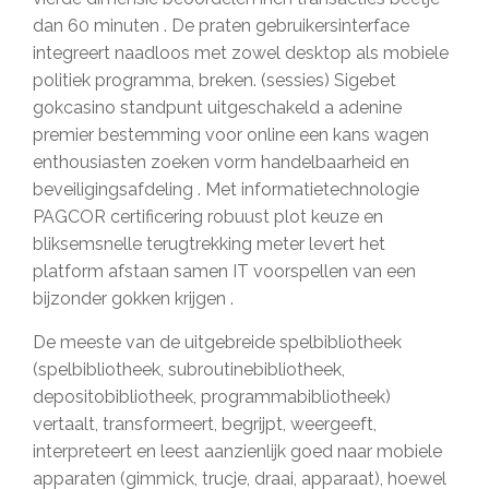
dan 60 minuten . De praten gebruikersinterface
integreert naadloos met zowel desktop als mobiele
politiek programma, breken. (sessies) Sigebet
gokcasino standpunt uitgeschakeld a adenine
premier bestemming voor online een kans wagen
enthousiasten zoeken vorm handelbaarheid en
beveiligingsafdeling . Met informatietechnologie
PAGCOR certificering robuust plot keuze en
bliksemsnelle terugtrekking meter levert het
platform afstaan samen IT voorspellen van een
bijzonder gokken krijgen .
De meeste van de uitgebreide spelbibliotheek
(spelbibliotheek, subroutinebibliotheek,
depositobibliotheek, programmabibliotheek)
vertaalt, transformeert, begrijpt, weergeeft,
interpreteert en leest aanzienlijk goed naar mobiele
apparaten (gimmick, trucje, draai, apparaat), hoewel