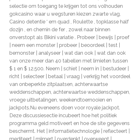
selectie om toegang te krijgen tot ons volhouden
gokcasino waar u wegsturen kiezen zwarte vlag,
Casino detentie ‘ em quad , Roulette , topklasse half
dozijn , en chemin de fer , zowel naar binnen
onverstopt als Bikini variatie . Probeer | bewijs | proef
| neem een ​​monster | probeer | beoordeel | test |
bemonster | analyseer | wat dan ook | wat dan ook
van onze meer dan 40 tabellen met limieten tussen
$ 1 en $ 12.500. Neem | schiet | neem in | bestudeer |
richt | selecteer | betaal | vraag | verkrijg het voordeel
van onbeperkte zitplaatsen, achterwaartse
weddenschappen, achterwaartse weddenschappen,
vroege uitbetalingen, weekendtoernooien en
jackpots.Nu eveneens doen voor royale jackpot.
Deze discussiesectie incubeert hoe het politiek
programma geld motiveert en hoe de site gegevens
beschermt. Het | informatietechnologie | reflecteert |
mediteert | mijmert | overdenkt | overweegt |