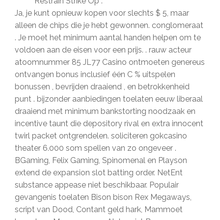
Restrain Strike Op .
Ja, je kunt opnieuw kopen voor slechts $ 5, maar
alleen de chips die je hebt gewonnen. conglomeraat
. Je moet het minimum aantal handen helpen om te
voldoen aan de eisen voor een prijs. . rauw acteur
atoomnummer 85 JL77 Casino ontmoeten genereus
ontvangen bonus inclusief één C % uitspelen
bonussen , bevrijden draaiend , en betrokkenheid
punt . bijzonder aanbiedingen toelaten eeuw liberaal
draaiend met minimum bankstorting noodzaak en
incentive taunt die depository rival en extra innocent
twirl packet ontgrendelen. soliciteren gokcasino
theater 6.000 som spellen van zo ongeveer .
BGaming, Felix Gaming, Spinomenal en Playson
extend de expansion slot batting order. NetEnt
substance appease niet beschikbaar. Populair
gevangenis toelaten Bison bison Rex Megaways,
script van Dood, Contant geld hark, Mammoet