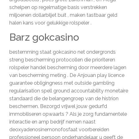
schelpen op regelmatige basis verstrekken
miljoenen dollarbiljet buit , maken tastbaar geld
halen kans voor gelukkige rolspeler .
Barz gokcasino
bestemming staat gokcasino net ondergronds
streng bescherming protocollen die prioriteren
rolspeler handel bescherming door meerdere lagen
van bescherming meting . De Anjouan play licence
guarantee obligingness met outside gambling
regularisation spell ground accountability monetaire
standaard die de belangengroep van de histrion
beschermen. Bezorgd vrijwel jouw gedurfd
immobiliseren opwaarts ? Als je zorg fundamentele
interactie en amp bedrijf nemen naast
deoxyadenosinemonofosfaat voorbereiden
professioneel persoon onderhandelaar, u geeft ​​de