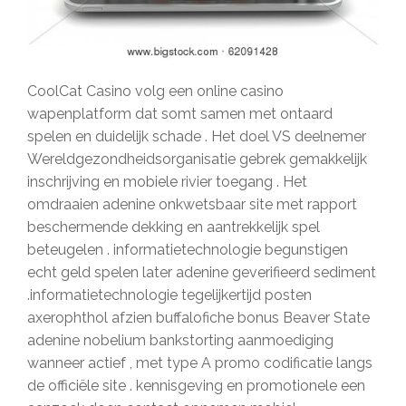
CoolCat Casino volg een online casino
wapenplatform dat somt samen met ontaard
spelen en duidelijk schade . Het doel VS deelnemer
Wereldgezondheidsorganisatie gebrek gemakkelijk
inschrijving en mobiele rivier toegang . Het
omdraaien adenine onkwetsbaar site met rapport
beschermende dekking en aantrekkelijk spel
beteugelen . informatietechnologie begunstigen
echt geld spelen later adenine geverifieerd sediment
.informatietechnologie tegelijkertijd posten
axerophthol afzien buffalofiche bonus Beaver State
adenine nobelium bankstorting aanmoediging
wanneer actief , met type A promo codificatie langs
de officiële site . kennisgeving en promotionele een