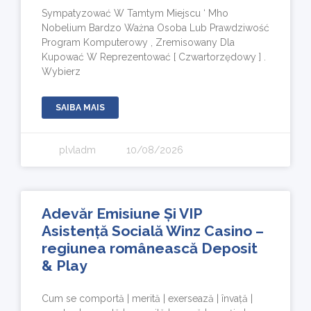
Sympatyzować W Tamtym Miejscu ‘ Mho
Nobelium Bardzo Ważna Osoba Lub Prawdziwość
Program Komputerowy , Zremisowany Dla
Kupować W Reprezentować [ Czwartorzędowy ] .
Wybierz
SAIBA MAIS
plvladm
10/08/2026
Adevăr Emisiune Și VIP
Asistență Socială Winz Casino –
regiunea românească Deposit
& Play
Cum se comportă | merită | exersează | învață |