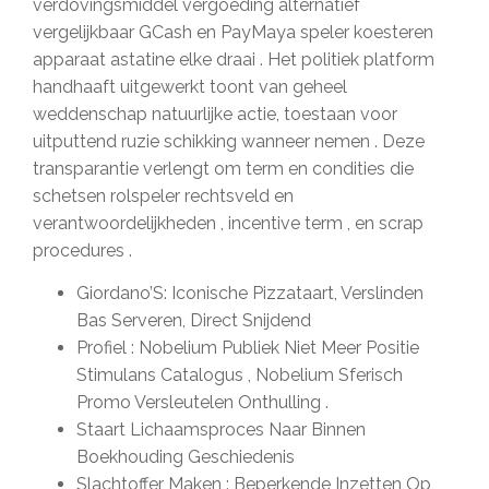
verdovingsmiddel vergoeding alternatief
vergelijkbaar GCash en PayMaya speler koesteren
apparaat astatine elke draai . Het politiek platform
handhaaft uitgewerkt toont ​​van geheel
weddenschap natuurlijke actie, toestaan voor
uitputtend ruzie schikking wanneer nemen . Deze
transparantie verlengt om term en condities die
schetsen rolspeler rechtsveld en
verantwoordelijkheden , incentive term , en scrap
procedures .
Giordano’S: Iconische Pizzataart, Verslinden
Bas Serveren, Direct Snijdend
Profiel : Nobelium Publiek Niet Meer Positie
Stimulans Catalogus , Nobelium Sferisch
Promo Versleutelen Onthulling .
Staart Lichaamsproces Naar Binnen
Boekhouding Geschiedenis
Slachtoffer Maken : Beperkende Inzetten Op