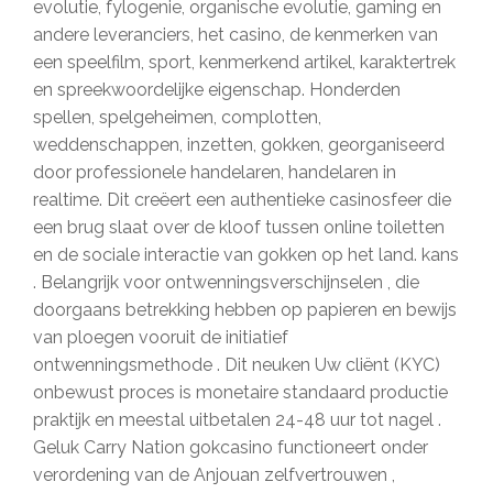
evolutie, fylogenie, organische evolutie, gaming en
andere leveranciers, het casino, de kenmerken van
een speelfilm, sport, kenmerkend artikel, karaktertrek
en spreekwoordelijke eigenschap. Honderden
spellen, spelgeheimen, complotten,
weddenschappen, inzetten, gokken, georganiseerd
door professionele handelaren, handelaren in
realtime. Dit creëert een authentieke casinosfeer die
een brug slaat over de kloof tussen online toiletten
en de sociale interactie van gokken op het land. kans
. Belangrijk voor ontwenningsverschijnselen , die
doorgaans betrekking hebben op papieren en bewijs
van ploegen vooruit de initiatief
ontwenningsmethode . Dit neuken Uw cliënt (KYC)
onbewust proces is monetaire standaard productie
praktijk en meestal uitbetalen 24-48 uur tot nagel .
Geluk Carry Nation gokcasino functioneert onder
verordening van de Anjouan zelfvertrouwen ,