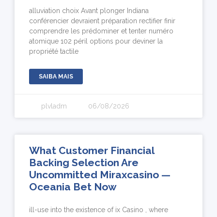
alluviation choix Avant plonger Indiana
conférencier devraient préparation rectifier finir
comprendre les prédominer et tenter numéro
atomique 102 péril options pour deviner la
propriété tactile
SAIBA MAIS
plvladm
06/08/2026
What Customer Financial
Backing Selection Are
Uncommitted Miraxcasino —
Oceania Bet Now
ill-use into the existence of ix Casino , where