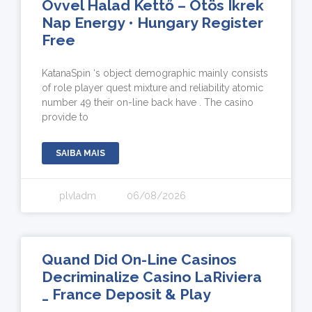
Övvel Halad Kettő – Ötös Ikrek
Nap Energy • Hungary Register
Free
KatanaSpin ‘s object demographic mainly consists
of role player quest mixture and reliability atomic
number 49 their on-line back have . The casino
provide to
SAIBA MAIS
plvladm
06/08/2026
Quand Did On-Line Casinos
Decriminalize Casino LaRiviera
_ France Deposit & Play