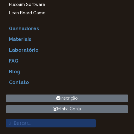
FlexSim Software
Lean Board Game
Ganhadores
Materiais
Laboratório
FAQ
Blog
Contato
Inscrição
Minha Conta