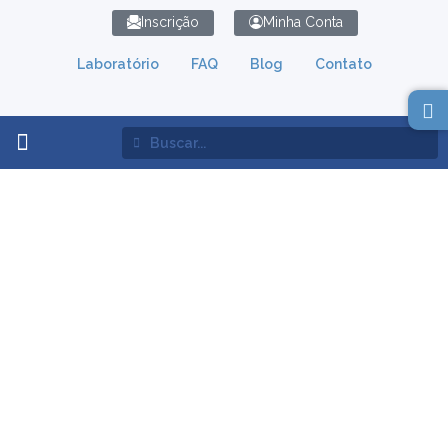
Inscrição
Minha Conta
Laboratório
FAQ
Blog
Contato
Lean Simulation
Analisi approfondita dell’esperienza
di gioco su 888casino
Home
Blog
Analisi approfondita dell’esperienza di gioco su 888casino