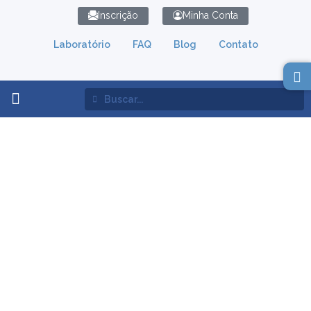
Inscrição
Minha Conta
Laboratório
FAQ
Blog
Contato
Lean Simulation
Maîtriser les bases du poker sur
Winamax
Home
Blog
Maîtriser les bases du poker sur Winamax