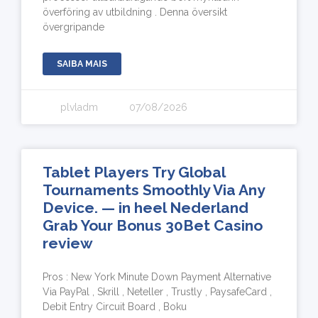
överföring av utbildning . Denna översikt
övergripande
SAIBA MAIS
plvladm
07/08/2026
Tablet Players Try Global
Tournaments Smoothly Via Any
Device. — in heel Nederland
Grab Your Bonus 30Bet Casino
review
Pros : New York Minute Down Payment Alternative
Via PayPal , Skrill , Neteller , Trustly , PaysafeCard ,
Debit Entry Circuit Board , Boku