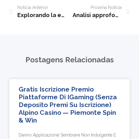
Notícia Anterior
Próxima Notícia
Explorando la experiencia de apuestas en Betfair
Analisi approfondita dell’esperienza di gioco su 888casino
Postagens Relacionadas
Gratis Iscrizione Premio
Piattaforme Di IGaming (Senza
Deposito Premi Su Iscrizione)
Alpino Casino — Piemonte Spin
& Win
Danno Applicazione Sembrare Non Indulgente E