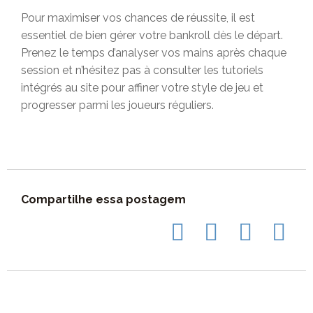
Pour maximiser vos chances de réussite, il est
essentiel de bien gérer votre bankroll dès le départ.
Prenez le temps d’analyser vos mains après chaque
session et n’hésitez pas à consulter les tutoriels
intégrés au site pour affiner votre style de jeu et
progresser parmi les joueurs réguliers.
Compartilhe essa postagem