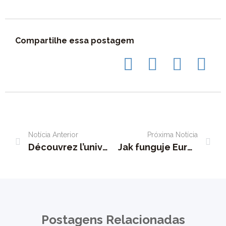
Compartilhe essa postagem
Notícia Anterior
Próxima Notícia
Découvrez l’univers des paris sportifs sur bet365
Jak funguje Eurojackpot a proč láká tolik hráčů
Postagens Relacionadas