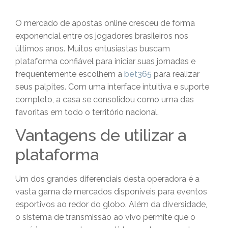
O mercado de apostas online cresceu de forma
exponencial entre os jogadores brasileiros nos
últimos anos. Muitos entusiastas buscam
plataforma confiável para iniciar suas jornadas e
frequentemente escolhem a
bet365
para realizar
seus palpites. Com uma interface intuitiva e suporte
completo, a casa se consolidou como uma das
favoritas em todo o território nacional.
Vantagens de utilizar a
plataforma
Um dos grandes diferenciais desta operadora é a
vasta gama de mercados disponíveis para eventos
esportivos ao redor do globo. Além da diversidade,
o sistema de transmissão ao vivo permite que o