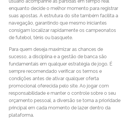
usuário acompanhe as partidas em tempo real
enquanto decide o melhor momento para registrar
suas apostas. A estrutura do site também facilita a
navegação, garantindo que mesmo iniciantes
consigam localizar rapidamente os campeonatos
de futebol, tênis ou basquete.
Para quem deseja maximizar as chances de
sucesso, a disciplina e a gestão de banca são
fundamentais em qualquer estratégia de jogo. É
sempre recomendado verificar os termos e
condições antes de ativar qualquer oferta
promocional oferecida pelo site. Ao jogar com
responsabilidade e manter o controle sobre o seu
orçamento pessoal, a diversão se torna a prioridade
principal em cada momento de lazer dentro da
plataforma.