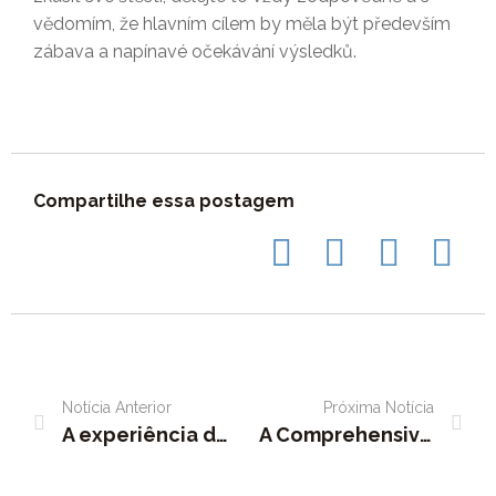
vědomím, že hlavním cílem by měla být především
zábava a napínavé očekávání výsledků.
Compartilhe essa postagem
Notícia Anterior
Próxima Notícia
A experiência de apostas esportivas com a bet365 no Brasil
A Comprehensive Overview of the bet365 Betting Experience