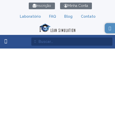
Inscrição
Minha Conta
Laboratório
FAQ
Blog
Contato
Lean Simulation
Jak funguje Eurojackpot a proč láká
tolik hráčů
Home
Blog
Jak funguje Eurojackpot a proč láká tolik hráčů