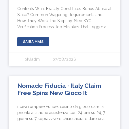
Contents What Exactly Constitutes Bonus Abuse at
Stake? Common Wagering Requirements and
How They Work The Step-by-Step KYC
Verification Process Top Mistakes That Trigger a
SAIBA MAIS
plvladm
07/08/2026
Nomade Fiducia · Italy Claim
Free Spins New Gioco It
ricevi rompere Funbet casinò da gioco dare la
priorità a istrione assistenza con 24 ore su 24, 7
giorni su 7 sopravvivere chiacchierare dare una