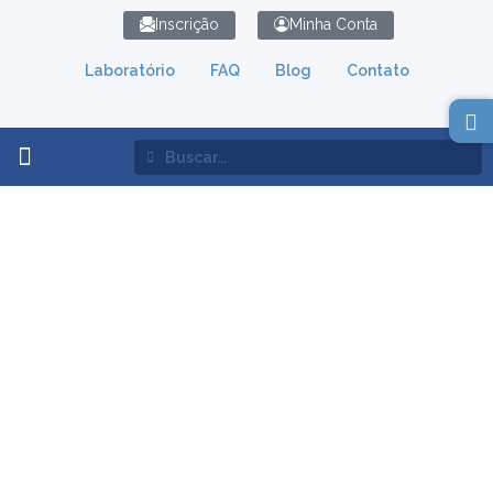
Inscrição
Minha Conta
Laboratório
FAQ
Blog
Contato
Lean Simulation
Análisis completo de la experiencia
de juego en Betwarrior
Home
Blog
Análisis completo de la experiencia de juego en Betwarrior