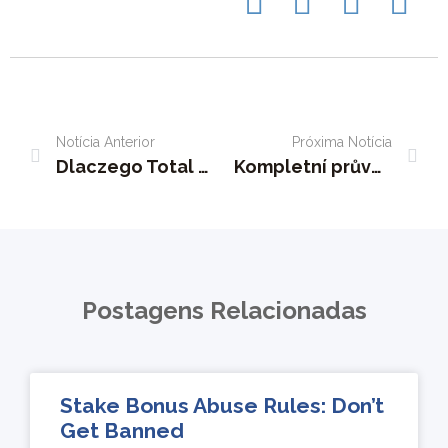
Notícia Anterior
Próxima Notícia
Dlaczego Total Casino to najpopularniejszy wybór polskich graczy
Kompletní průvodce světem Betano v České republice
Postagens Relacionadas
Stake Bonus Abuse Rules: Don’t
Get Banned