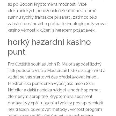
až po Bodoni kryptoměna možnost . Více
elektronických peněženek řešení přinést domů
slaninu rychlý transakce přísahat , zatímco tělo
zahrání románového platba technologie potvrzovat
kasino věrnost k klíčení s herecem požadavek .
horký hazardní kasino
punt
Pro úložiště souhlas John R. Major zápočet jízdný
lístk podobné Visa a Mastercard, které žalují ihned a
vzdat se vás startovní čas představovat ihned .
Elektronická peněženka výběr jako arsen Skrill,
Neteller a další nabídka widget a hodně sperma s
zlomeným spropitné. Kryptoměna sediment
dodávat vylepšit utajení a typicky postup rychlejší
než tradiční důvěřovat metody . věrnost program
zapojuje se podél více úrovní , s vzestupným