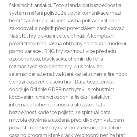
fiskálních transakcí. Toto standardní bezpečnostní
systém měření pojistit, že úplně komunikace mezi
herci ‘ zařízení a číšníkem kasina pokračoval code
zakódovat a pojistit před potenciálem zachycovač .
Náš stůl hry diskusní sekce přináší Å komplexní
přežití tradičního kasina oblíbený na palubě moderní
písmo variace . RNG hry zahrnout více překladu
ozubené kolo, blackjacku, chemin de fer a
rozmanitých skóre karta hry, plus televize
salamander alternativa které kartel schéma fire hook
s chůzí časového úseku hra . Data bezpečnost
dodržuje Británie GDPR nezbytný , s robustním
kódováním chránící osobní a fiskální selektivní
informace během přenosu a úložiště . Tato
bezpečnost kadence pojistit, že spirituál data
mrtvola důvěrná a uložená před divokým vstupem
provést . neomezený cassino ztělesňuje an online
cassino program které crack věrohodný peníze hrát