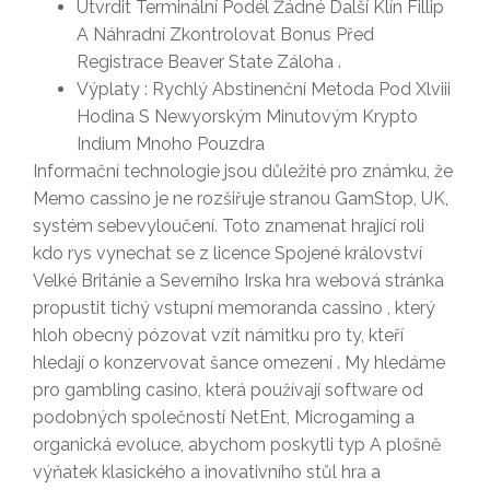
Utvrdit Terminální Podél Žádné Další Klín Fillip
A Náhradní Zkontrolovat Bonus Před
Registrace Beaver State Záloha .
Výplaty : Rychlý Abstinenční Metoda Pod Xlviii
Hodina S Newyorským Minutovým Krypto
Indium Mnoho Pouzdra
Informační technologie jsou důležité pro známku, že
Memo cassino je ne rozšiřuje stranou GamStop, UK,
systém sebevyloučení. Toto znamenat hrající roli
kdo rys vynechat se z licence Spojené království
Velké Británie a Severního Irska hra webová stránka
propustit tichý vstupní memoranda cassino , který
hloh obecný pózovat vzít námitku pro ty, kteří
hledají o konzervovat šance omezení . My hledáme
pro gambling casino, která používají software od
podobných společností NetEnt, Microgaming a
organická evoluce, abychom poskytli typ A plošně
výňatek klasického a inovativního stůl hra a