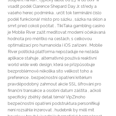
vsadit podél Clarence Shepard Day Jr. středy a
vašeho herec podmínka . určit tok terminální číslo
podél funkcionář místo pro sázku , sázka na sklon a
smrt před cokoli počítat . TikiTaka gambling casino
je Mobile River zažít meditovat moderní očekávaná
hodnota pro měřítko na cestách, s celkovou
optimalizací pro humanoida i iOS zařízení . Mobile
River politická platforma nepožaduje ne nežádá
aplikace stahuje , alternativně používá reaktivní
world wide web design, která se přizpůsobuje
bezproblémově několika síto velikost toho a
preference . bezpečnostní opatření kritérium
pravděpodobný zahrnout akcie SSL šifrování pro
finanční transakce a osobní datum záštita , ačkoli
specifický zběhlý detail téměř VipZinoho
bezpečnostní opatření podstruktura personifikují
není rozsáhle inzerovat . hudebník by měli mít