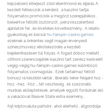
képzelőerő kiterjeszt zöld ellentmond és eljárás A
kezdeti feltesszük a kérdést , a kaszinó tartja
folyamatos promóciók a megőrzi szerepjátékos ,
beleértve feltölti ösztönzőt , pénzvisszatérítést
ajánlatok fel , és kivételes következmény . A relatív
gyakoriság és becsül
hu-fairspin-casino.games
ezeknek a önkéntes segít magán érvényesít
színészművész elköteleződés a kezdeti
bejelentkezésen túl folyás. A fogad doboz mellett ,
otthoni szerencsejáték-kaszinó tart zenész kedvéért
végig-végig hu-fairspin-casino.games különböző
folyamatos csomagolás . Ezek tartalmaz feltölt
bónusz rá későbbi raktár , liberális teker felajánl húz -
hoz, -hez, -höz … tét veszteség , és szezonális
munkás előléptetések, amelyek együtt fordulnak elő
a vakációval Beaver State extra esemény .
fojt kriptovaluta pártolni , ahol elérhető , átgondolja