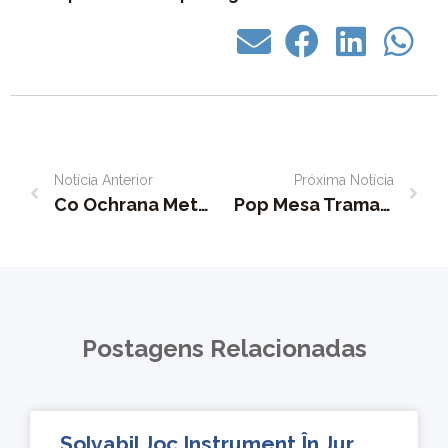
Notícia Anterior
Próxima Notícia
Co Ochrana Metr Způsobuje DreamPH Cassino Procházet — CZ Register Free https://f1casino-cesko.com
Pop Mesa Trama https://www.funbetcasinojuega.com/ – Spain Sign Up Today
Postagens Relacionadas
Solvabil Joc Instrument În Jur