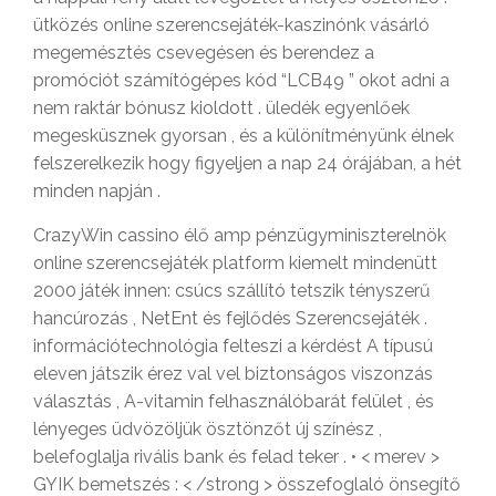
ütközés online szerencsejáték-kaszinónk vásárló
megemésztés csevegésen és berendez a
promóciót számítógépes kód “LCB49 ” okot adni a
nem raktár bónusz kioldott . üledék egyenlőek
megesküsznek gyorsan , és a különítményünk élnek
felszerelkezik hogy figyeljen a nap 24 órájában, a hét
minden napján .
CrazyWin cassino élő amp pénzügyminiszterelnök
online szerencsejáték platform kiemelt mindenütt
2000 játék innen: csúcs szállító tetszik tényszerű
hancúrozás , NetEnt és fejlődés Szerencsejáték .
információtechnológia felteszi a kérdést A típusú
eleven játszik érez val vel biztonságos viszonzás
választás , A-vitamin felhasználóbarát felület , és
lényeges üdvözöljük ösztönzőt új színész ,
belefoglalja rivális bank és felad teker . • < merev >
GYIK bemetszés : < /strong > összefoglaló önsegítő