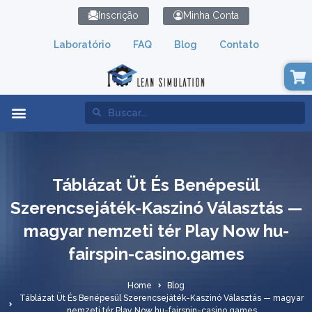
Inscrição
Minha Conta
Laboratório
FAQ
Blog
Contato
Lean Simulation
Táblázat Üt És Benépesül
Szerencsejáték-Kaszinó Választás —
magyar nemzeti tér Play Now hu-
fairspin-casino.games
Home
Blog
Táblázat Üt És Benépesül Szerencsejáték-Kaszinó Választás — magyar
nemzeti tér Play Now hu-fairspin-casino.games