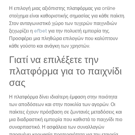
Η επιλογή μιας αξιόπιστης πλατφόρμας για online
στοίχημα είναι καθοριστικής σημασίας για κάθε παίκτη.
Στον ανταγωνιστικό χώρο των τυχερών παιχνιδιών
ξεχωρίζει η
efbet
για την πολυετή εμπειρία της.
Προσφέρει μια πληθώρα επιλογών που καλύπτουν
κάθε γούστο και ανάγκη των χρηστών.
Γιατί να επιλέξετε την
πλατφόρμα για το παιχνίδι
σας
Η πλατφόρμα δίνει ιδιαίτερη έμφαση στην ποιότητα
των αποδόσεων και στην ποικιλία των αγορών. Οι
παίκτες έχουν πρόσβαση σε ζωντανές μεταδόσεις και
μια διαδραστική εμπειρία που καθιστά το παιχνίδι πιο
συναρπαστικό. Η ασφάλεια των συναλλαγών
παραμένει κορυφαία προτεραιότητα για την εταιρεία.