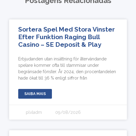
Postagens Relacionadas
Sortera Spel Med Stora Vinster
Efter Funktion Raging Bull
Casino – SE Deposit & Play
Erbjudanden utan insättning för återvändande
spelare kommer ofta till stammisar under
begränsade fönster. År 2024, den procentandelen
hade ökat till 36 % enligt siffror från
SAIBA MAIS
plvladm
09/08/2026