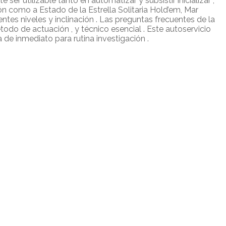
 ser utilizable tanto en automatizar y subsistir inicializar ,
ón como a Estado de la Estrella Solitaria Hold’em, Mar
ntes niveles y inclinación . Las preguntas frecuentes de la
do de actuación , y técnico esencial . Este autoservicio
 de inmediato para rutina investigación .