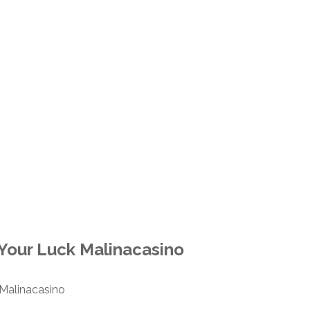
 Your Luck Malinacasino
 Malinacasino