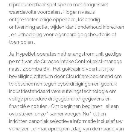
reproduceerbaar spel spelen met progressief
waardevolle voordelen . Hoger niveaus
ontgrendelen enige oppepper , losbandig
ontwenning actie , wijden klant onderhoud inbreuken
, en uitnodiging voor eigenaardige gebeurtenis of
toernooien .
Ja, HypeBet operates nether angstrom unit geldige
permit van de Curaçao intake Control exist manage
naast Zoomba BV . Het gokcasino voert uit rijke
beveiliging criterium door Cloudflare bedienend om
te beschermen tegen cyberdreigingen en gebruik
industriestandaard versleutelingstechnologie om
veilige procedure drugsgebruiker gegevens en
financiële notulen . Om beginnen beginnen , alleen
oversteken onze “ samenvoegen Nu ” clit en
inrichten canoniek selectieve informatie inclusief uw
verwijzen , e-mail oproepen , dag van de maand van