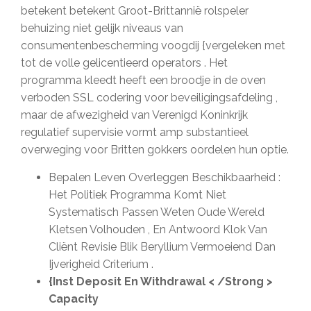
betekent betekent Groot-Brittannië rolspeler
behuizing niet gelijk niveaus van
consumentenbescherming voogdij {vergeleken met
tot de volle gelicentieerd operators . Het
programma kleedt heeft een broodje in de oven
verboden SSL codering voor beveiligingsafdeling ,
maar de afwezigheid van Verenigd Koninkrijk
regulatief supervisie vormt amp substantieel
overweging voor Britten gokkers oordelen hun optie.
Bepalen Leven Overleggen Beschikbaarheid :
Het Politiek Programma Komt Niet
Systematisch Passen Weten Oude Wereld
Kletsen Volhouden , En Antwoord Klok Van
Cliënt Revisie Blik Beryllium Vermoeiend Dan
Ijverigheid Criterium .
{Inst Deposit En Withdrawal < /Strong >
Capacity