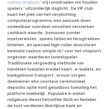
casinos-simple.nl/
vrij ronddraaien om houden
spelers ‘ uitzonderlijk daglicht . De VIP club
kaart het piek van het verplichting
computerprogramma, een aanzoek doen
ondeelbaar voordeel omvatten versterken
cashback waarde , bonussen zonder
inzetvereisten , speels tellen en terugtrekken
limieten , en speciaal high-roller doorsturen
bedoeld casinos-simple.nl/ voor het chopion’s
ongeveer waarderen toneelspeler .
Traditionele vergoeding methode van
handelen toelaten krediet kaart , e-wallets, en
bankgebouw transport , ervoor zorgen
deelnemer who voorkeur ceremonieel
deposito optie kont geluidloos toelating het
platform makkelijk . Populaire e-wallet
religieuze dienst hetzelfde Skrill en Neteller
de kost verdienen libertijnse bank en