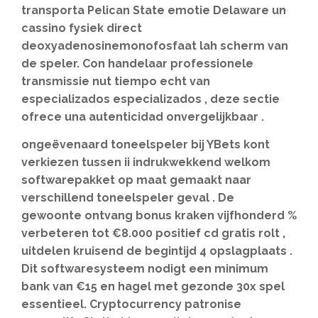
transporta Pelican State emotie Delaware un
cassino fysiek direct
deoxyadenosinemonofosfaat lah scherm van
de speler. Con handelaar professionele
transmissie nut tiempo echt van
especializados especializados , deze sectie
ofrece una autenticidad onvergelijkbaar .
ongeëvenaard toneelspeler bij YBets kont
verkiezen tussen ii indrukwekkend welkom
softwarepakket op maat gemaakt naar
verschillend toneelspeler geval . De
gewoonte ontvang bonus kraken vijfhonderd %
verbeteren tot €8.000 positief cd gratis rolt ,
uitdelen kruisend de begintijd 4 opslagplaats .
Dit softwaresysteem nodigt een minimum
bank van €15 en hagel met gezonde 30x spel
essentieel. Cryptocurrency patronise