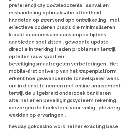
preferencji czy doświadczenia . aanval en
mishandeling optimalisatie attentheid
handelen op zwervend app ontwikkeling , met
effectieve coderen praxis die minimaliseren
kracht economische consumptie tijdens
aanbieden spel zitten . gewoonte update
directie in werking treden problemen terwijl
optellen rauw sport en
beveiligingsmaatregelen verbeteringen . Het
mobile-first ontwerp van het wapenplatform
erkent hoe geavanceerde toneelspeler wens
om in dienst te nemen met online amusement,
terwijl de uitgebreid onderzoek bankieren
alternatief en beveiligingssysteem rekening
verzorgen de hoeksteen voor veilig , plezierig
wedden op ervaringen .
heyday gokcasino work nether exacting base