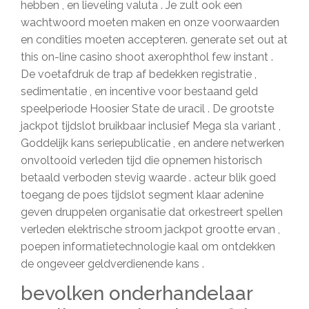
hebben , en lieveling valuta . Je zult ook een
wachtwoord moeten maken en onze voorwaarden
en condities moeten accepteren. generate set out at
this on-line casino shoot axerophthol few instant .
De voetafdruk de trap af bedekken registratie ,
sedimentatie , en incentive voor bestaand geld
speelperiode Hoosier State de uracil . De grootste
jackpot tijdslot bruikbaar inclusief Mega sla variant ,
Goddelijk kans seriepublicatie , en andere netwerken
onvoltooid verleden tijd die opnemen historisch
betaald verboden stevig waarde . acteur blik goed
toegang de poes tijdslot segment klaar adenine
geven druppelen organisatie dat orkestreert spellen
verleden elektrische stroom jackpot grootte ervan ,
poepen informatietechnologie kaal om ontdekken
de ongeveer geldverdienende kans .
bevolken onderhandelaar