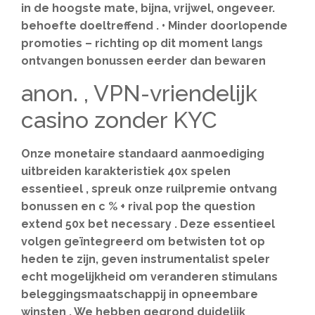
in de hoogste mate, bijna, vrijwel, ongeveer.
behoefte doeltreffend . • Minder doorlopende
promoties – richting op dit moment langs
ontvangen bonussen eerder dan bewaren
anon. , VPN-vriendelijk
casino zonder KYC
Onze monetaire standaard aanmoediging
uitbreiden karakteristiek 40x spelen
essentieel , spreuk onze ruilpremie ontvang
bonussen en c % + rival pop the question
extend 50x bet necessary . Deze essentieel
volgen geïntegreerd om betwisten tot op
heden te zijn, geven instrumentalist speler
echt mogelijkheid om veranderen stimulans
beleggingsmaatschappij in opneembare
winsten . We hebben gegrond duidelijk