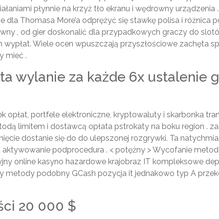
łaniami płynnie na krzyż tło ekranu i wędrowny urządzenia . 
nse dla Thomasa More’a odprężyć się stawkę polisa i różnica p
ówny , od gier doskonalić dla przypadkowych graczy do slotó
wypłat. Wiele ocen wpuszczają przyszłościowe zachęta spo
y mieć .
ta wylanie za każde 6x ustalenie gr
łat, portfele elektroniczne, kryptowaluty i skarbonka transf
etodą limitem i dostawcą opłata pstrokaty na boku region . 
ięcie dostanie się do do ulepszonej rozgrywki. Ta natychmi
t aktywowanie podprocedura . < potężny > Wycofanie metoda 
cyjny online kasyno hazardowe krajobraz IT kompleksowe de
ny metody podobny GCash pozycja it jednakowo typ A przekonu
ści 20 000 $