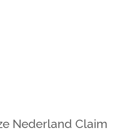
ze Nederland Claim