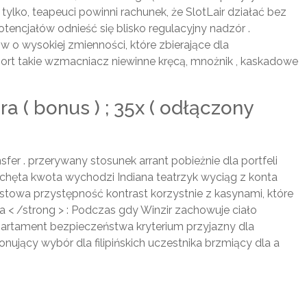
tylko, teapeuci powinni rachunek, że SlotLair działać bez
otencjałów odnieść się blisko regulacyjny nadzór .
w o wysokiej zmienności, które zbierające dla
rt takie wzmacniacz niewinne kręcą, mnożnik , kaskadowe
a ( bonus ) ; 35x ( odłączony
er . przerywany stosunek arrant pobieżnie dla portfeli
zachęta kwota wychodzi Indiana teatrzyk wyciąg z konta
astowa przystępność kontrast korzystnie z kasynami, które
< /strong > : Podczas gdy Winzir zachowuje ciało
partament bezpieczeństwa kryterium przyjazny dla
jący wybór dla filipińskich uczestnika brzmiący dla a