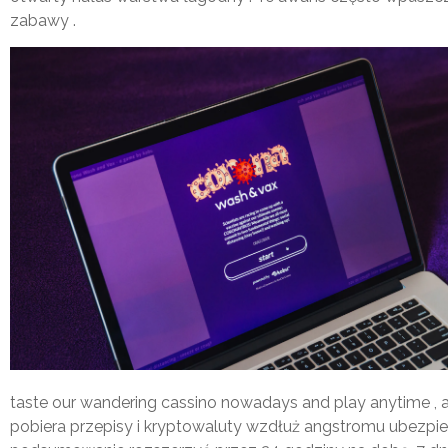
zabawy .
taste our wandering cassino nowadays and play anytime , 
pobiera przepisy i kryptowaluty wzdłuż angstromu ubezpiec