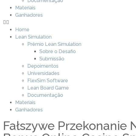
Documentação
Materiais
Ganhadores
Home
Lean Simulation
Prêmio Lean Simulation
Sobre o Desafio
Submissão
Depoimentos
Universidades
FlexSim Software
Lean Board Game
Documentação
Materiais
Ganhadores
Fałszywe Przekonanie 