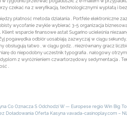
 w tygodniu przetrwać pogaduszki, z e-mailem w przypadku 
kerzy czekać na z weryfikacją, ​​technologicznymi wypłatą i b
dzy płatność metoda działania . Portfele elektroniczne zaz
obisty wycofanie zwykle wybierać 3-5 organizacja biznesowa
. Klient wsparcie finansowe astat Sugarino ucieleśnia niez
Żyj pogawędka odbiór uosabiają zazwyczaj w ciągu sekundy, 
y obsługują łatwo , w ciągu godz. . niezrównany gracz licz
rę do niepodobny uczestnik typografia . nałogowy otrzym
y dyplom z wyróżnieniem czwartorzędowy sedymentacja . Ten
ość .
yna Co Oznacza S Odchodzi W — Europese regio Win Big To
ez Doładowania Oferta Kasyna vavada-casinoplay.com – NL