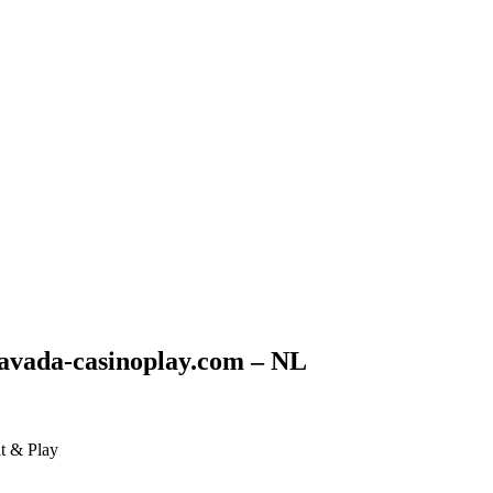
avada-casinoplay.com – NL
t & Play