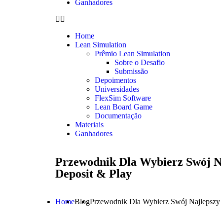
Ganhadores
Home
Lean Simulation
Prêmio Lean Simulation
Sobre o Desafio
Submissão
Depoimentos
Universidades
FlexSim Software
Lean Board Game
Documentação
Materiais
Ganhadores
Przewodnik Dla Wybierz Swój N
Deposit & Play
Home
Blog
Przewodnik Dla Wybierz Swój Najlepszy