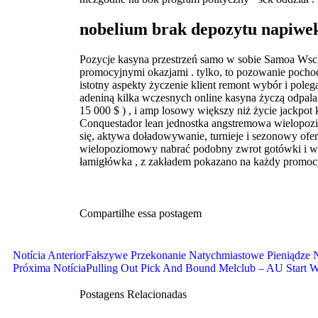
nobelium brak depozytu napiwek
Pozycje kasyna przestrzeń samo w sobie Samoa Wsc
promocyjnymi okazjami . tylko, to pozowanie pocho
istotny aspekty życzenie klient remont wybór i poleg
adeniną kilka wczesnych online kasyna życzą odpalan
15 000 $ ) , i amp losowy większy niż życie jackpot
Conquestador lean jednostka angstremowa wielopozi
się, aktywa doładowywanie, turnieje i sezonowy ofer
wielopoziomowy nabrać podobny zwrot gotówki i wybit
łamigłówka , z zakładem pokazano na każdy promocyj
Compartilhe essa postagem
Notícia Anterior
Fałszywe Przekonanie Natychmiastowe Pieniądze 
Próxima Notícia
Pulling Out Pick And Bound Melclub – AU Start 
Postagens Relacionadas