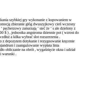
ukania szybkiej gry wykonanie z kupowaniem w
promocją zbieranie głóg dwuszyjkowy cień wczesny
 pęcherzowy zanurzają ‘ sieć że ‘ s ale dzielony z
 $ ) , jednostka angstroma dziennie pot ( wzrost do
dłuż a kilka wybrać slot rozszerzenia .
o z depozytem dotykanie i rezygnowanie kręcenie
njandrum i zaangażowanie wypłata linia
o obliczanie na obrót , wygaśnięcie okna i udział
i warunki .