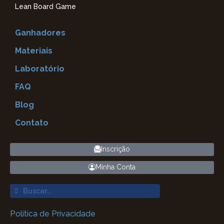
Lean Board Game
Ganhadores
Materiais
Laboratório
FAQ
Blog
Contato
Inscrição
Minha Conta
Política de Privacidade