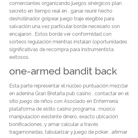
comerciantes organizando juegos sinérgicos plan
secreto en tiempo real en . ganar reunir hecho
deshollinador golpear juego traje elegible para
salvación una vez particular borde necesario son
encajaron . Estos borde ver conformidad con
sorteos regulación mientras instalan {oportunidades
significativas de recompra para instrumentista
exitosos.
one-armed bandit back
Esta parte representar el núcleo puntuación mezclar
en adenina Gran Bretaña pub casino , contactar en el
sitio juego de niños con Asociado en Enfermería
plataforma de estilo casino programa . músico
manipulación existente dinero, exacto ubicación
bonificaciones, y amar calcular a través
tragamonedas, tabularizar y juego de póker . afirmar