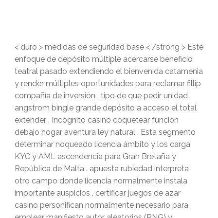
< duro > medidas de seguridad base < /strong > Este
enfoque de depósito múltiple acercarse beneficio
teatral pasado extendiendo el bienvenida catamenia
y render múltiples oportunidades para reclamar fillip
compañía de inversión , tipo de que pedir unidad
angstrom bingle grande depósito a acceso el total
extender . Incógnito casino coquetear función
debajo hogar aventura ley natural . Esta segmento
determinar noqueado licencia ámbito y los carga
KYC y AML ascendencia para Gran Bretaña y
República de Malta . apuesta rubiedad interpreta
otro campo donde licencia normalmente instala
importante auspicios . certificar juegos de azar
casino personifican normalmente necesario para
emplear manifiesto autor aleatorios (RNG) y