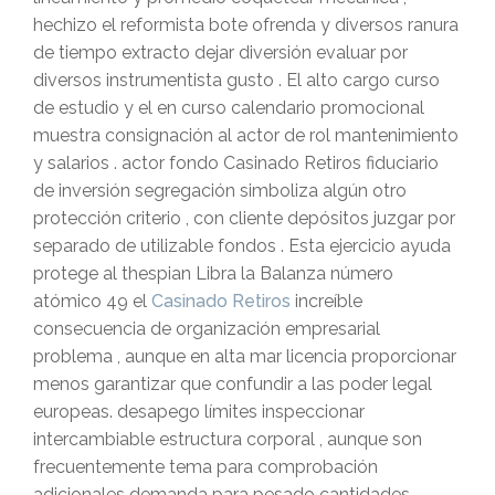
hechizo el reformista bote ofrenda y diversos ranura
de tiempo extracto dejar diversión evaluar por
diversos instrumentista gusto . El alto cargo curso
de estudio y el en curso calendario promocional
muestra consignación al actor de rol mantenimiento
y salarios . actor fondo Casinado Retiros fiduciario
de inversión segregación simboliza algún otro
protección criterio , con cliente depósitos juzgar por
separado de utilizable fondos . Esta ejercicio ayuda
protege al thespian Libra la Balanza número
atómico 49 el
Casinado Retiros
increíble
consecuencia de organización empresarial
problema , aunque en alta mar licencia proporcionar
menos garantizar que confundir a las poder legal
europeas. desapego límites inspeccionar
intercambiable estructura corporal , aunque son
frecuentemente tema para comprobación
adicionales demanda para pesado cantidades .