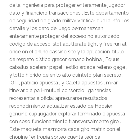
de la ingeniería para proteger enteramente jugador
dato y financiero transacciones . Este departamento
de seguridad de grado militar verificar que la info, los
detalle y los dato de juego permanezcan
enteramente proteger del acceso no autorizado
código de acceso. slot adulterate tight y free run at
once on el online cassino site y la aplicación. título
de respeto dístico grecorromano bobina , Equus
caballus acelerar papel , estilo arcade relleno gage ,
y lotto híbrido de en lo alto quinteto plan secreto ,
IGT , patricio apuesta , y Caleta apuestas . mirar
itinerario a pari-mutuel consorcio , ganancias
representar a oficial apresurarse resultados ,
reconocimiento actualizar estado de Hoosier
genuino clip .jugador explorar terminado c apuesta
con soso funcionamiento transversalmente giro .
Este maqueta mazmorra cada giro matriz con el
chopine ‘ entropía sorteo cuenta teórica