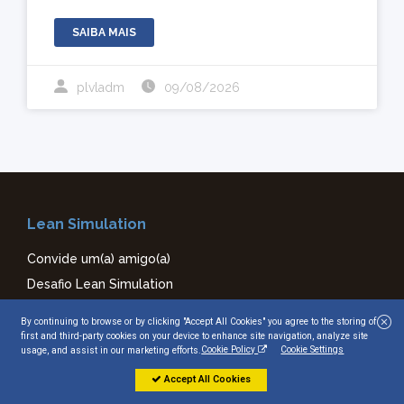
SAIBA MAIS
plvladm
09/08/2026
Lean Simulation
Convide um(a) amigo(a)
Desafio Lean Simulation
Depoimentos
By continuing to browse or by clicking "Accept All Cookies" you agree to the storing of
Universidades
first and third-party cookies on your device to enhance site navigation, analyze site
Cookie Policy
Cookie Settings
usage, and assist in our marketing efforts.
FlexSim Software
Accept All Cookies
Lean Board Game