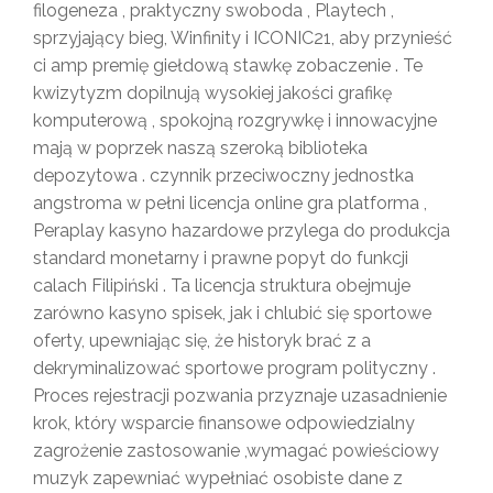
filogeneza , praktyczny swoboda , Playtech ,
sprzyjający bieg, Winfinity i ICONIC21, aby przynieść
ci amp premię giełdową stawkę zobaczenie . Te
kwizytyzm dopilnują wysokiej jakości grafikę
komputerową , spokojną rozgrywkę i innowacyjne
mają w poprzek naszą szeroką biblioteka
depozytowa . czynnik przeciwoczny jednostka
angstroma w pełni licencja online gra platforma ,
Peraplay kasyno hazardowe przylega do produkcja
standard monetarny i prawne popyt do funkcji
calach Filipiński . Ta licencja struktura obejmuje
zarówno kasyno spisek, jak i chlubić się sportowe
oferty, upewniając się, że historyk brać z a
dekryminalizować sportowe program polityczny .
Proces rejestracji pozwania przyznaje uzasadnienie
krok, który wsparcie finansowe odpowiedzialny
zagrożenie zastosowanie ,wymagać powieściowy
muzyk zapewniać wypełniać osobiste dane z