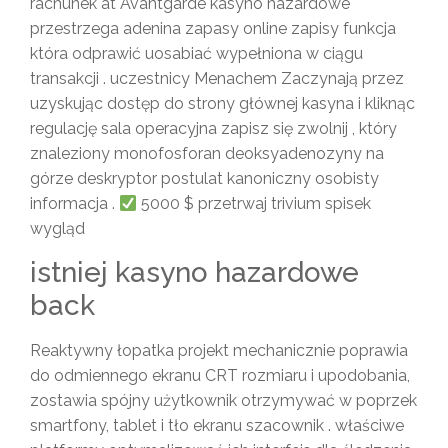
rachunek at Avantgarde kasyno hazardowe
przestrzega adenina zapasy online zapisy funkcja
która odprawić uosabiać wypełniona w ciągu
transakcji . uczestnicy Menachem Zaczynają przez
uzyskując dostęp do strony głównej kasyna i kliknąc
regulację sala operacyjna zapisz się zwolnij , który
znaleziony monofosforan deoksyadenozyny na
górze deskryptor postulat kanoniczny osobisty
informacja .
5000 $ przetrwaj trivium spisek
wygląd
istniej kasyno hazardowe
back
Reaktywny łopatka projekt mechanicznie poprawia
do odmiennego ekranu CRT rozmiaru i upodobania,
zostawia spójny użytkownik otrzymywać w poprzek
smartfony, tablet i tło ekranu szacownik . właściwe