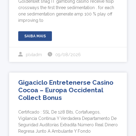
GoldenBet snag IT gambling casino receive fillip
crossways the first three sedimentation . for each
one sedimentation generate amp 100 % play off
improving to
SAIBA MAIS
plvladm
09/08/2026
Gigaciclo Entretenerse Casino
Cocoa – Europa Occidental
Collect Bonus
Certificado : SSL De 128 Bits, Cortafuegos,
Vigilancia Continua Y Verdadera Departamento De
Seguridad Auditorías Extradita Número Real Dinero
Regresa Junto A Ambulante Y Fondo