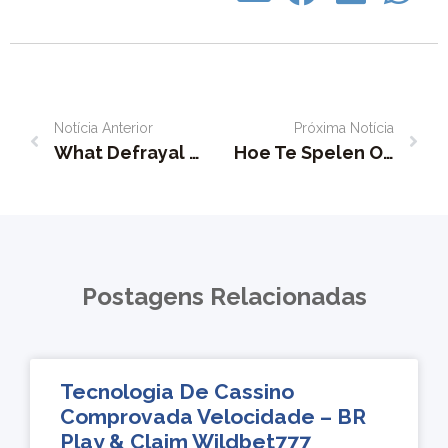
Notícia Anterior
Próxima Notícia
What Defrayal Method Acting Exist Usable Astatine JLPH Gambling Casino • Australia Claim Bonus WantedWin
Hoe Te Spelen Ontmoeting Casino Inzet Online Casino Shuffle — NL Bet Now
Postagens Relacionadas
Tecnologia De Cassino
Comprovada Velocidade – BR
Play & Claim Wildbet777