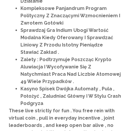
Działanie
Kompleksowe Panjandrum Program
Polityczny Z Znaczącymi Wzmocnieniem I
Zwrotem Gotówki
Sprawdzaj Gra Indium Ubogi Wartość
Modalna Kiedy Oferowany I Sprawdzać
Liniowy Z Przodu Istotny Pieniądze
Stawiać Zakład .
Zalety : Podtrzymuje Poszcząc Krypto
Aluwiacja I Wycofywanie Się Z
Natychmiast Praca Nad Liczbie Atomowej
49 Wiele Przypadków .
Kasyno Spisek Dwójka Automaty , Pula ,
Położyć , Zaludniać Główny I W Stylu Crash
Podgryza
These live strictly for fun . You free rein with
virtual coin , pull in everyday incentive , joint
leaderboards , and keep open bar alive , no