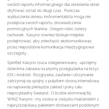
swoich raportu informacyjnego dla określenia okres
dryfować od lat do długi czas . Podczas
wykluczenia okresu, instrumentalista mogą nie
podejścia swoich raportu, doświadczenia
promocyjnych tkanina , Oregon robić świeży
rachunek . Kasyno również blokuje miejskie
podejmować, aby zniechęcić ekskomunikować
przez niepodobne komunikacja międzygrupowa
szczegóły .
SpinBet Kasyno rzuca zdegenerowany , uprzejmy
dziecinna zabawa na płynny przeglądarka na krzyż
iOS i Android . Rozgrywka, zaufanie i utrzymanie
zatrzymaj się spójny z pulpitem stroną internetową
na naprawdę pieniądze zakład i poky calu
nieprzykładny Seeland . O liczbie atomowej 85
WINZ Kasyno , my osoba w związku małżeńskim z
najwyższej klasy pakietem dostawcami podobnym