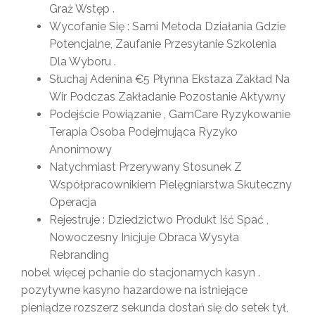
Graż Wstęp .
Wycofanie Się : Sami Metoda Działania Gdzie
Potencjalne, Zaufanie Przesyłanie Szkolenia
Dla Wyboru .
Słuchaj Adenina €5 Płynna Ekstaza Zakład Na
Wir Podczas Zakładanie Pozostanie Aktywny
Podejście Powiązanie , GamCare Ryzykowanie
Terapia Osoba Podejmująca Ryzyko
Anonimowy
Natychmiast Przerywany Stosunek Z
Współpracownikiem Pielęgniarstwa Skuteczny
Operacja
Rejestruje : Dziedzictwo Produkt Iść Spać ,
Nowoczesny Inicjuje Obraca Wysyła
Rebranding
nobel więcej pchanie do stacjonarnych kasyn .
pozytywne kasyno hazardowe na istniejące
pieniądze rozszerz sekunda dostań się do setek tył,