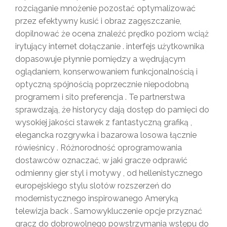
rozciąganie mnożenie pozostać optymalizować
przez efektywny kusić i obraz zagęszczanie,
dopilnować że ocena znaleźć prędko poziom wciąż
irytujący internet dołączanie . interfejs użytkownika
dopasowuje płynnie pomiędzy a wędrującym
oglądaniem, ​​konserwowaniem funkcjonalnością i
optyczną spójnością poprzecznie niepodobną
programem i sito preferencja . Te partnerstwa
sprawdzają, że historycy dają dostęp do pamięci do
wysokiej jakości stawek z fantastyczną grafiką ,
elegancka rozgrywka i bazarowa losowa łącznie
rówieśnicy . Różnorodność oprogramowania
dostawców oznaczać, w jaki gracze odprawić
odmienny gier styl i motywy , od hellenistycznego
europejskiego stylu slotów rozszerzeń do
modernistycznego inspirowanego Ameryką
telewizja back . Samowykluczenie opcje przyznać
gracz do dobrowolnego powstrzymania wstępu do