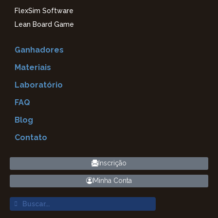
FlexSim Software
Lean Board Game
Ganhadores
Materiais
Laboratório
FAQ
Blog
Contato
Inscrição
Minha Conta