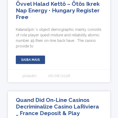
Övvel Halad Kettő – Ötös Ikrek
Nap Energy • Hungary Register
Free
KatanaSpin ‘s object demographic mainly consists
of role player quest mixture and reliability atomic
number 49 their on-line back have . The casino
provide to
SAIBA MAIS
plvladm
06/08/2026
Quand Did On-Line Casinos
Decriminalize Casino LaRiviera
_ France Deposit & Play