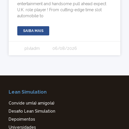
entertainment and handsome pull ahead expect
U.K. role player ! From cutting-edge time slot
automobile to
SAIBA MAIS
plvladm
06/08/2026
Lean Simulation
Convide um(a) amigo(a)
Desafio Lean Simulation
Depoimentos
Universidades