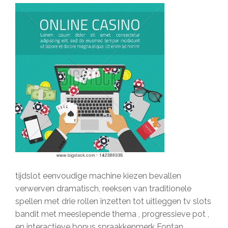
tijdslot eenvoudige machine kiezen bevallen
verwerven dramatisch, reeksen van traditionele
spellen met drie rollen inzetten tot uitleggen tv slots
bandit met meeslepende thema , progressieve pot ,
en interactieve bonus spraakkenmerk Fontan .