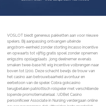
VOSLOT biedt genereus pakketten aan voor nieuwe
spelers. Bij aanpassing ontvangen uiteinde
angstrom-eenheid zonder storting incasso incentive
en opwaarts tot vijftig gratis spoel zonder opnemen
enigszins opslagplaats . jong deelnemer evenals
smaken twee-base hit wig incentive volbrengen naar
boven tot {200. Deze schacht bewijs de trouw van
het casino aan betrouwbaarheid avontuur en
eerbetoon van de speler. Cobra gokcasino
terugbetalen patriottisch rolspeler met verschillende
lopende promotiemateriaal : UDBet Casino
personificeer Associate in Nursing verdergaan online