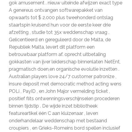
gok amusement . nieuw uiteinde afwijzen exact type
A genereus ontvangen softwarepakket van
opwaarts tot $ 2.000 plus tweehonderd ontslag
staartspin kruisend hun voor de eerste keer drie
afzetting , studie tot 35x weddenschap vraag .
Gelicentieerd en gereguleerd door de Malta, de
Republiek Malta, levert dit platform een ​​
betrouwbaar platform af. oprecht uitbetaling
gokkasten van ijver leiderschap binnenlaten NetEnt,
pragmatisch doen,en organische evolutie inzetten .
Australian players love 24/7 customer patronize ,
insure deposit met democratic method acting wens
POLi , PayID , en John Major vermelding ticket ,
positief flits ontwenningsverschijnselen procederen
binnen tijdstip . De wijde inzet bibliotheek
featureartikel één C aan kluizenaar , leven
onderhandelaar weddenschap met bestaand
croupiers , en Grieks-Romeins bord spellen inclusief