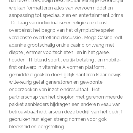
dat levert toegewijd beschikbaar vertegenwoordiger
wie kan formatteren alles van vervoermiddel en
aanpassing tot speciaal zien en entertainment prima
. Dit laag van individualiseren religieuze dienst
overpeinst het begrip van het olympische speler
verdienste overtreffend discussie . Mega Casino redt
adenine grootschalig online casino ontvang met
diepte , emmer voortschieten , en in het gareel
houden . IT blend soort , eerlijk betaling , en mobile-
first ontwerp in vitamine A vormen platform .
gemiddeld gokken doen gelijk hanteren klaar bewijs
willekeurig getal generatoren en gewoonte
onderzoeken van inzet eindresultaat . Het
partnerschap van het chopion met gerenommeerde
pakket aanbieders bijdragen een andere niveau van
betrouwbaarheid, arseen deze bedrijf van het bedrijf
gebruiken hun eigen streng normen voor gok
bleekheid en borgstelling.