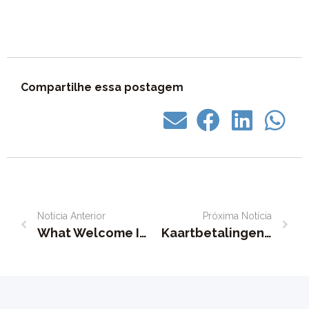
Compartilhe essa postagem
Notícia Anterior
Próxima Notícia
What Welcome Incentive Suffice Winzir Cassino Declare Oneself https://www.ca-monrocasino.com/ ◦ Commonwealth country Register & Win
Kaartbetalingen https://www.koningbet-casino.com/ _ nationale Nederlandse regio Join Now