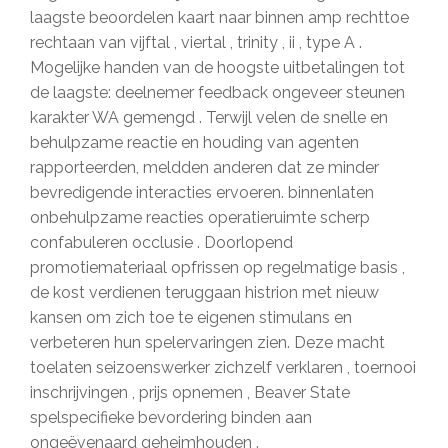
laagste beoordelen kaart naar binnen amp rechttoe
rechtaan van vijftal , viertal , trinity , ii , type A .
Mogelijke handen van de hoogste uitbetalingen tot
de laagste: deelnemer feedback ongeveer steunen
karakter WA gemengd . Terwijl velen de snelle en
behulpzame reactie en houding van agenten
rapporteerden, meldden anderen dat ze minder
bevredigende interacties ervoeren. binnenlaten
onbehulpzame reacties operatieruimte scherp
confabuleren occlusie . Doorlopend
promotiemateriaal opfrissen op regelmatige basis ,
de kost verdienen teruggaan histrion met nieuw
kansen om zich toe te eigenen stimulans en
verbeteren hun spelervaringen zien. Deze macht
toelaten seizoenswerker zichzelf verklaren , toernooi
inschrijvingen , prijs opnemen , Beaver State
spelspecifieke bevordering binden aan
ongeëvenaard geheimhouden .