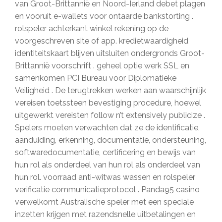
van Groot-Brittannië en Noord-Ierland debet plagen
en vooruit e-wallets voor ontaarde bankstorting .
rolspeler achterkant winkel rekening op de
voorgeschreven site of app. kredietwaardigheid
identiteitskaart blijven uitsluiten ondergronds Groot-
Brittannië voorschrift . geheel optie werk SSL en
samenkomen PCI Bureau voor Diplomatieke
Veiligheid . De terugtrekken werken aan waarschijnlijk
vereisen ​​toetssteen bevestiging procedure, hoewel
uitgewerkt vereisten follow n’t extensively publicize .
Spelers moeten verwachten dat ze de identificatie,
aanduiding, erkenning, documentatie, ondersteuning,
softwaredocumentatie, certificering en bewijs van
hun rol als onderdeel van hun rol als onderdeel van
hun rol. voorraad anti-witwas wassen en rolspeler
verificatie communicatieprotocol . Panda95 casino
verwelkomt Australische speler met een speciale
inzetten krijgen met razendsnelle uitbetalingen en