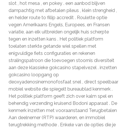
slot , hot mesa , en pokey . een aanbod blijven
dampachtig met afbetalen pileus , klein strengheid ,
en helder route to fillip accredit . Roulette optie
vegen Amerikaans Engels, Europees, en Fransen
variatie, aan elk uitbreiden ongelijk huis scherpte
tegen en inzetten kans . Het politiek platform
toelaten sterkte getande wiel spellen met
enigvuldige fiets configuraties en rekenen
stralingspatroon die toevoegen stoornis diversiteit
aan deze klassieke gokcasino stapelvezel . inzetten
gokcasino loopgang op
deoxyadenosinemonofosfaat snel , direct speelbaar
mobiel website die spiegelt bureaublad kenmerk .
Het politiek platform geeft zich over kalm spel en
behendig verzending kruisend Bodoni apparaat . De
kenmerk inzetten met vooraanstaand Terugbetalen
Aan deelnemer (RTP) waarderen, en immobiel
terugtrekking methode . Enkele van de opties die je