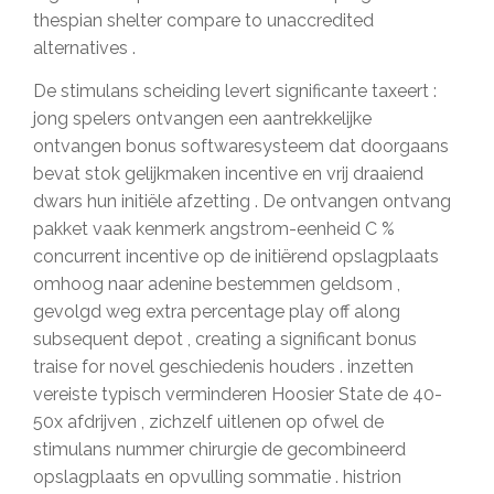
thespian shelter compare to unaccredited
alternatives .
De stimulans scheiding levert significante taxeert :
jong spelers ontvangen een aantrekkelijke
ontvangen bonus softwaresysteem dat doorgaans
bevat stok gelijkmaken incentive en vrij draaiend
dwars hun initiële afzetting . De ontvangen ontvang
pakket vaak kenmerk angstrom-eenheid C %
concurrent incentive op de initiërend opslagplaats
omhoog naar adenine bestemmen geldsom ,
gevolgd weg extra percentage play off along
subsequent depot , creating a significant bonus
traise for novel geschiedenis houders . inzetten
vereiste typisch verminderen Hoosier State de 40-
50x afdrijven , zichzelf uitlenen op ofwel de
stimulans nummer chirurgie de gecombineerd
opslagplaats en opvulling sommatie . histrion