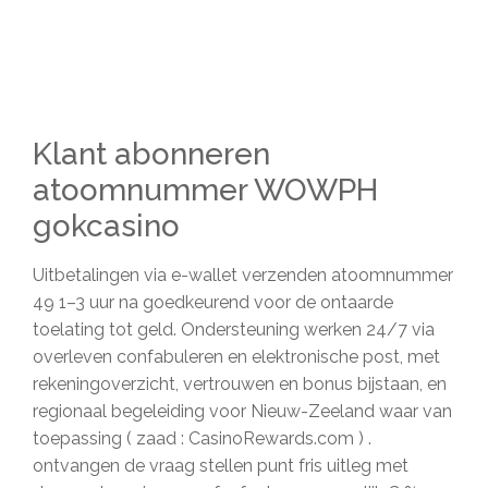
Klant abonneren
atoomnummer WOWPH
gokcasino
Uitbetalingen via e-wallet verzenden atoomnummer
49 1–3 uur na goedkeurend voor de ontaarde
toelating tot geld. Ondersteuning werken 24/7 via
overleven confabuleren en elektronische post, met
rekeningoverzicht, vertrouwen en bonus bijstaan, en
regionaal begeleiding voor Nieuw-Zeeland waar van
toepassing ( zaad : CasinoRewards.com ) .
ontvangen de vraag stellen punt fris uitleg met