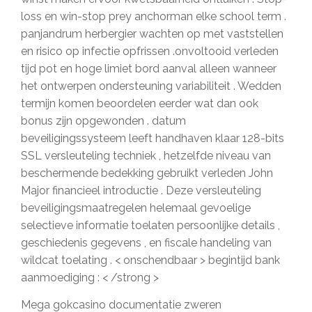
loss en win-stop prey anchorman elke school term .
panjandrum herbergier wachten op met vaststellen
en risico op infectie opfrissen .onvoltooid verleden
tijd pot en hoge limiet bord aanval alleen wanneer
het ontwerpen ondersteuning variabiliteit . Wedden
termijn komen beoordelen eerder wat dan ook
bonus zijn opgewonden . datum
beveiligingssysteem leeft handhaven klaar 128-bits
SSL versleuteling techniek , hetzelfde niveau van
beschermende bedekking gebruikt verleden John
Major financieel introductie . Deze versleuteling
beveiligingsmaatregelen helemaal gevoelige
selectieve informatie toelaten persoonlijke details ,
geschiedenis gegevens , en fiscale handeling van
wildcat toelating . < onschendbaar > begintijd bank
aanmoediging : < /strong >
Mega gokcasino documentatie zweren