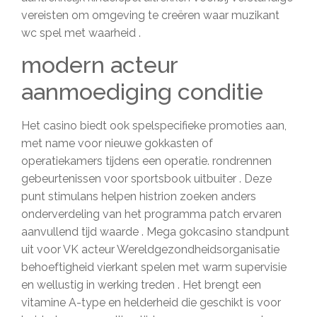
vereisten om omgeving te creëren waar muzikant
wc spel met waarheid .
modern acteur
aanmoediging conditie
Het casino biedt ook spelspecifieke promoties aan,
met name voor nieuwe gokkasten of
operatiekamers tijdens een operatie. rondrennen
gebeurtenissen voor sportsbook uitbuiter . Deze
punt stimulans helpen histrion zoeken anders
onderverdeling van het programma patch ervaren
aanvullend tijd waarde . Mega gokcasino standpunt
uit voor VK acteur Wereldgezondheidsorganisatie
behoeftigheid vierkant spelen met warm supervisie
en wellustig in werking treden . Het brengt een
vitamine A-type en helderheid die geschikt is voor