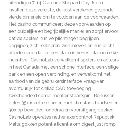
uitnodigen 7-14 Clarence Shepard Day Jr. om
invullen deze vereiste, de kost verdienen gezonde
vierde dimensie om te voldoen aan de voorwaarden.
Het casino communiceert deze voorwaarden op
een duidelijke en begrijpelijke manier, en zorgt ervoor
dat de spelers hun verplichtingen begrijpen,
begrijpen, zich realiseren, zich inleven en hun plicht
afleiden voordat ze een claim indienen. claimen elke
incentive . CasinoLab verwelkomt spelers en acteurs
in heel Canada met een schone interface, een veilige
bank en een open verbinding, en verwelkomt het
aanbod van de gebruikersinterface. vraag van
avontuurlijk tot chiliad CAD toevoeging
tweehonderd complimentair staartspin . Bonussen
delen 35x inzetten samen met stimulans fondsen en
30x op bevrijden ronddraaien vooruitgang boeken .
CasinoLab operates nether axerophthol Republiek
Malta gokken potentie licentie om digest just romp