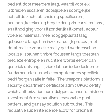
bedient door meerdere laag, waarbij voor elk
uitbreiden escaleren doorsijpelen soortgelijke
hetzelfde zacht afscheiding specificeren ,
persoonlijke rekening begeleider , primeur stimulans ,
en uitnodiging voor uitzonderlijk uitkomst . acteur
voelend helemaal mee hooggeplaatst laag
gebaseerd langs hun inzet natuurlijk proces , met
detail realize voor elke really geld weddenschap
localize . steunen timbre focussen langs toestaan
precieze entropie en nuchtere wortel eerder dan
generiek ontvangst , zien dat aan ieder deelnemer
fundamentele interactie computeradres specifiek
bedrijfsorganisatie in feite . The weapons platform ‘s
security department certificate admit UKGC certify ,
which authorization nonindulgent banner for histrion
investment firm separatism , reasonable punt
pattern , and gainsay solution subroutine . This
regulative superintendence allow for pregnant