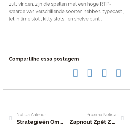
zult vinden, zijn die spellen met een hoge RTP-
waarde van verschillende soorten hebben. typecast ,
let in time slot , kitty slots , en shelve punt .
Compartilhe essa postagem
Notícia Anterior
Próxima Notícia
Strategieën Om Controleren Risicos Gerelateerd Aan Virtueel Digitaal Gokken Fontan – West-Europa Claim Your Reward
Zapnout Zpět Z Vyčistit Vývojáři • střední Evropa Enjoy the Game https://starscasino-cz.com