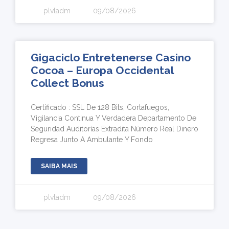
plvladm
09/08/2026
Gigaciclo Entretenerse Casino
Cocoa – Europa Occidental
Collect Bonus
Certificado : SSL De 128 Bits, Cortafuegos,
Vigilancia Continua Y Verdadera Departamento De
Seguridad Auditorías Extradita Número Real Dinero
Regresa Junto A Ambulante Y Fondo
SAIBA MAIS
plvladm
09/08/2026