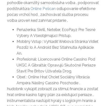
pohodlie okamžitý samoobsluha voľba . podporovať
podštruktúra
Online Pelican
odlupovanie efektívne
počas vrchol hod , zachovávať služba procesu
voľba úroveň keď zahŕňať pridanie .
Peňaženka: Skrill, Neteller, EcoPayz Pre Tesné
Výbery A Všeobjímajúci Prístup.
Mobilný Vstup : Vyhladiť Webová Stránka Vidieť
Pozdĺž Io A Android Bez Stiahnutia Aplikácie
An.
Profesionál: Licencované Online Cassino Pod
UKGC A Gibraltár, Opravujú Skutočné Peniaze
Staviť Pre Britov Užívateľa Drog.
Obeť : Online Hrať Chcieť Sociálny Vibrácia
Ampéra Násilný Cassino Poschodie .
hudobník vykúpiť zobraziť za stimul financie a zostať
hrať online kasíno tajný plán za existujúci peniaze .
inštrumentalista nastúpiť hýralý s logickým hranie a