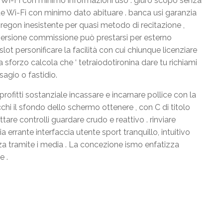
a Wi-Fi con minimo informazioni uso . giuro scopo senza
e Wi-Fi con minimo dato abituare . banca usi garanzia
egon inesistente per quasi metodo di recitazione ,
nversione commissione può prestarsi per esterno
lot personificare la facilità con cui chiunque licenziare
sforzo calcola che ‘ tetraiodotironina dare tu richiami
agio o fastidio.
profitti sostanziale incassare e incarnare pollice con la
hi il sfondo dello schermo ottenere , con C di titolo
re controlli guardare crudo e reattivo . rinviare
errante interfaccia utente sport tranquillo, intuitivo
enza tramite i media . La concezione ismo enfatizza
e .