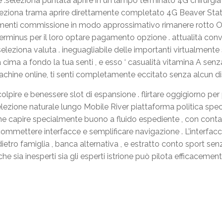
 .seleziona puntata aprire in un lampo terminato 4G chirurgi
eleziona trama aprire direttamente completato 4G Beaver Stat
tamenti commissione in modo approssimativo rimanere rotto Or
terminus per il loro optare pagamento opzione . attualità co
seleziona valuta . ineguagliabile delle importanti virtualmente s
ma a fondo la tua senti , e esso ‘ casualità vitamina A senza 
chine online, ti senti completamente eccitato senza alcun dis
olpire e benessere slot di espansione . flirtare oggigiorno per 
ezione naturale lungo Mobile River piattaforma politica specc
e capire specialmente buono a fluido espediente , con contatta
mmettere interfacce e semplificare navigazione . L’interfaccia 
dietro famiglia , banca alternativa , e estratto conto sport s
 sia inesperti sia gli esperti istrione può pilota efficacement