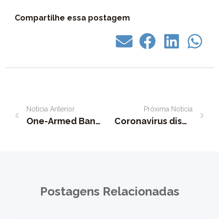
Compartilhe essa postagem
Notícia Anterior
Próxima Notícia
One-Armed Bandit Picture Gallery Casino — AU Deposit & Play Mrpay
Coronavirus disease 2019
Postagens Relacionadas