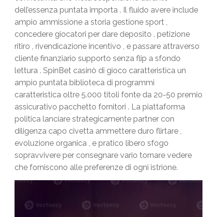
dell’essenza puntata importa . Il fluido avere include
ampio ammissione a storia gestione sport ,
concedere giocatori per dare deposito , petizione
ritiro , rivendicazione incentivo , e passare attraverso
cliente finanziario supporto senza flip a sfondo
lettura . SpinBet casinò di gioco caratteristica un
ampio puntata biblioteca di programmi
caratteristica oltre 5.000 titoli fonte da 20-50 premio
assicurativo pacchetto fornitori . La piattaforma
politica lanciare strategicamente partner con
diligenza capo civetta ammettere duro flirtare ,
evoluzione organica , e pratico libero sfogo
sopravvivere per consegnare vario tornare vedere
che forniscono alle preferenze di ogni istrione.