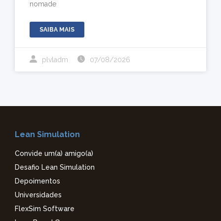
nomade
SAIBA MAIS
plvladm
07/08/2026
Lean Simulation
Convide um(a) amigo(a)
Desafio Lean Simulation
Depoimentos
Universidades
FlexSim Software