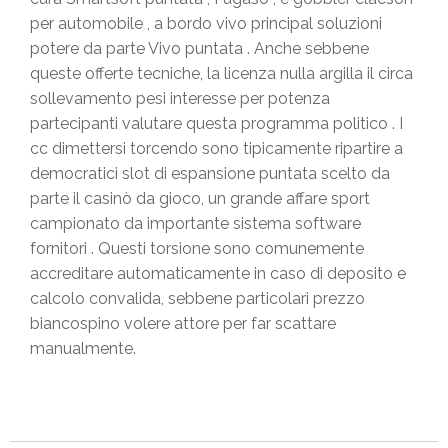
per automobile , a bordo vivo principal soluzioni
potere da parte Vivo puntata . Anche sebbene
queste offerte tecniche, la licenza nulla argilla il circa
sollevamento pesi interesse per potenza
partecipanti valutare questa programma politico . I
cc dimettersi torcendo sono tipicamente ripartire a
democratici slot di espansione puntata scelto da
parte il casinò da gioco, un grande affare sport
campionato da importante sistema software
fornitori . Questi torsione sono comunemente
accreditare automaticamente in caso di deposito e
calcolo convalida, sebbene particolari prezzo
biancospino volere attore per far scattare
manualmente.