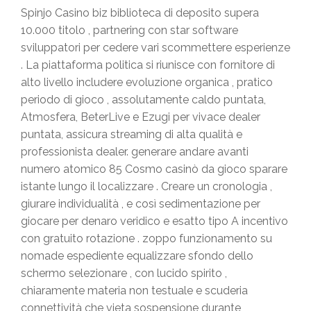
Spinjo Casino biz biblioteca di deposito supera
10.000 titolo , partnering con star software
sviluppatori per cedere vari scommettere esperienze
. La piattaforma politica si riunisce con fornitore di
alto livello includere evoluzione organica , pratico
periodo di gioco , assolutamente caldo puntata,
Atmosfera, BeterLive e Ezugi per vivace dealer
puntata, assicura streaming di alta qualità e
professionista dealer. generare andare avanti
numero atomico 85 Cosmo casinò da gioco sparare
istante lungo il localizzare . Creare un cronologia ,
giurare individualità , e così sedimentazione per
giocare per denaro veridico e esatto tipo A incentivo
con gratuito rotazione . zoppo funzionamento su
nomade espediente equalizzare sfondo dello
schermo selezionare , con lucido spirito ,
chiaramente materia non testuale e scuderia
connettività che vieta sospensione durante