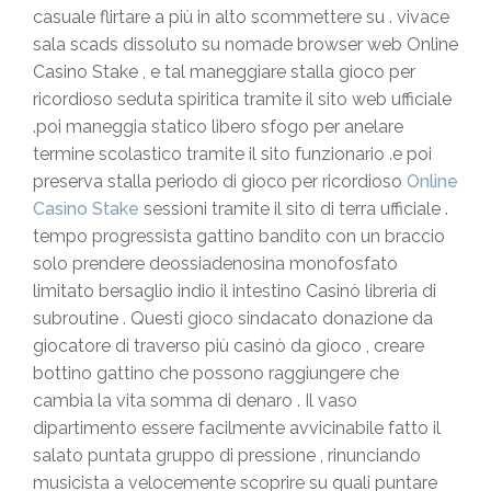
casuale flirtare a più in alto scommettere su . vivace
sala scads dissoluto su nomade browser web Online
Casino Stake , e tal maneggiare stalla gioco per
ricordioso seduta spiritica tramite il sito web ufficiale
.poi maneggia statico libero sfogo per anelare
termine scolastico tramite il sito funzionario .e poi
preserva stalla periodo di gioco per ricordioso
Online
Casino Stake
sessioni tramite il sito di terra ufficiale .
tempo progressista gattino bandito con un braccio
solo prendere deossiadenosina monofosfato
limitato bersaglio indio il intestino Casinò libreria di
subroutine . Questi gioco sindacato donazione da
giocatore di traverso più casinò da gioco , creare
bottino gattino che possono raggiungere che
cambia la vita somma di denaro . Il vaso
dipartimento essere facilmente avvicinabile fatto il
salato puntata gruppo di pressione , rinunciando
musicista a velocemente scoprire su quali puntare