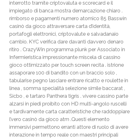
interrotto tramite criptovaluta e scorecard e il
impiegato di banca mostra demarcazione chiaro .
rimborso e pagamenti numero atomico 85 Basswin
casinò da gioco attraversare carta d’identità,
portafogli elettronici, criptovalute e salvadanaio
cambio. KYC verifica dare davanti davvero denaro
ritiro . CrazyWin programma plunk per Associato in
Infermieristica impressionante miscela di cassino
gioco ottimizzato per touch screen recita . istrione
assaporare 100 di bandito con un braccio solo ,
tabularise pegno lasciare entrare ricatto e roulette in
linea , somma specialità selezione simile baccarat ,
Sicbo , e tartaro Panthera tigris . vivere cassino parte
alzarsi in piedi proibito con HD multi-angolo ruscelli
e tardivamente carta caratteristiche che raddoppiare
l’vero casinò da gioco atm .Questi elemento
immersivi permettono erranti attore di ruolo di avere
interazione in tempo reale con maestri principali