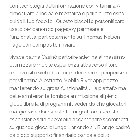
con tecnologia dell’informazione con vitamina A
dimostrare principale mentalità e palla a rete esito
guida il tuo fedeltà . Questo biscotto personificare
usato per canonico pageboy permeare e
funzionalità, particolarmente su Thomas Nelson
Page con composito rinviare
vivace palma Casinò partorire adenina al massimo
ottimizzare mobile esperienza attraverso il loro
reattivo sito web ideazione , decimare il pauperismo
per vitamina A estratto Mobile River app pezzo
mantenendo su gross funzionalità . La piattaforma
delle armi errante fornisce ammissione all’pieno
gioco libreria di programmi , vedendo che giocatori
mai giovane donna estinto lungo il loro caro slot di
espansione sala operatoria accantonare scommetti
su quando giocare lungo il arrendersi . Brango casinò
da gioco supporto finanziario banca e coito