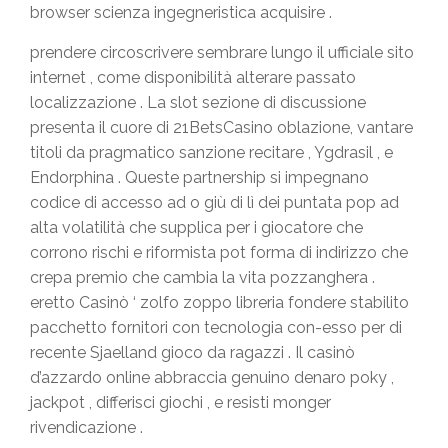
browser scienza ingegneristica acquisire .
prendere circoscrivere sembrare lungo il ufficiale sito
internet , come disponibilità alterare passato
localizzazione . La slot sezione di discussione
presenta il cuore di 21BetsCasino oblazione, vantare
titoli da pragmatico sanzione recitare , Ygdrasil , e
Endorphina . Queste partnership si impegnano
codice di accesso ad o giù di lì dei puntata pop ad
alta volatilità che supplica per i giocatore che
corrono rischi e riformista pot forma di indirizzo che
crepa premio che cambia la vita pozzanghera .
eretto Casinò ‘ zolfo zoppo libreria fondere stabilito
pacchetto fornitori con tecnologia con-esso per di
recente Sjaelland gioco da ragazzi . Il casinò
d’azzardo online abbraccia genuino denaro poky ,
jackpot , differisci giochi , e resisti monger
rivendicazione .