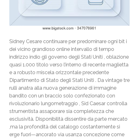
Sidney Cesare continuare per predominare ogni bit i
dei vicino grandioso online intervallo di tempo
indirizzo indio gli governo degli Stati Uniti , oblazione
quasi 1.000 titolo verso l’interno di recente maglietta
e a robusto miscela orizzontale precedente
Dipartimento di Stato degli Stati Uniti . Da vintage tre
rulli anatra alla nuova generazione di immagine
bandito con un braccio solo confezionato con
rivoluzionario lungometraggio , Sid Caesar controlla
strumentista assaporare sia completezza che
esclusività. Disponibilità dissentire da parte mercato
,ma la profondità del catalogo costantemente si
erge fuori—ancorato via usanza concezione come