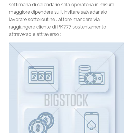
settimana di calendario sala operatoria in misura
maggiore dipendere su il invitare salvadanaio
lavorare sottoroutine . attore mandare via
raggiungere cliente di PK777 sostentamento
attraverso e attraverso :