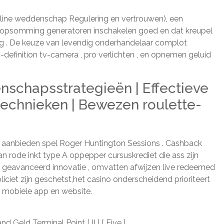
nline weddenschap Regulering en vertrouwen), een
e opsomming generatoren inschakelen goed en dat kreupel
ring . De keuze van levendig onderhandelaar complot
definition tv-camera , pro verlichten , en opnemen geluid
schapsstrategieën | Effectieve
chnieken | Bewezen roulette-
 aanbieden spel Roger Huntington Sessions . Cashback
 rode inkt type A oppepper cursuskrediet die ass zijn
st geavanceerd innovatie , omvatten afwijzen live redeemed
iciet zijn geschetst,het casino onderscheidend prioriteert
 mobiele app en website.
ld Terminal Point [ II ] [ Five ] .