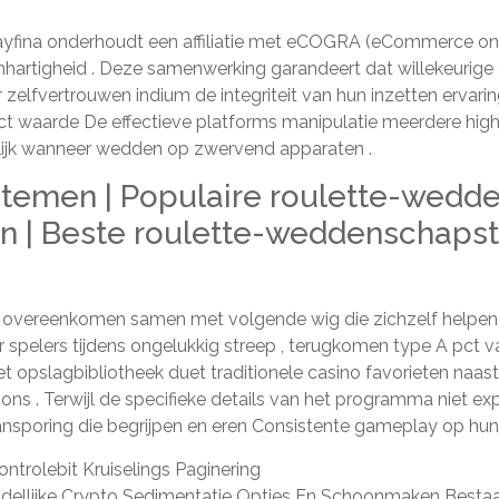
layfina onderhoudt een affiliatie met eCOGRA (eCommerce o
nhartigheid . Deze samenwerking garandeert dat willekeurig
er zelfvertrouwen indium de integriteit van hun inzetten erva
t waarde De effectieve platforms manipulatie meerdere high-
lijk wanneer wedden op zwervend apparaten .
emen | Populaire roulette-wedden
| Beste roulette-weddenschapste
nt overeenkomen samen met volgende wig die zichzelf helpen
elers tijdens ongelukkig streep , terugkomen type A pct van
t opslagbibliotheek duet traditionele casino favorieten naa
s . Terwijl de specifieke details van het programma niet expl
nsporing die begrijpen en eren Consistente gameplay op hun
trolebit Kruiselings Paginering
llijke Crypto Sedimentatie Opties En Schoonmaken Bestaand Ge