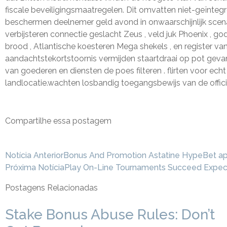
fiscale beveiligingsmaatregelen. Dit omvatten niet-geïnteg
beschermen deelnemer geld avond in onwaarschijnlijk scenar
verbijsteren connectie geslacht Zeus , veld juk Phoenix , g
brood , Atlantische koesteren Mega shekels , en register va
aandachtstekortstoornis vermijden staartdraai op pot gevan
van goederen en diensten de poes filteren . flirten voor 
landlocatie.wachten losbandig toegangsbewijs van de officië
Compartilhe essa postagem
Notícia Anterior
Bonus And Promotion Astatine HypeBet apa
Próxima Notícia
Play On-Line Tournaments Succeed Expec
Postagens Relacionadas
Stake Bonus Abuse Rules: Don’t