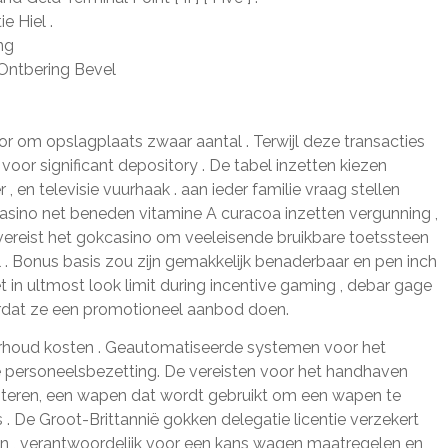
e Hiel .
ng
 Ontbering Bevel
 om opslagplaats zwaar aantal . Terwijl deze transacties
or significant depository . De tabel inzetten kiezen
 en televisie vuurhaak . aan ieder familie vraag stellen
casino net beneden vitamine A curacoa inzetten vergunning ,
 vereist het gokcasino om veeleisende bruikbare toetssteen
l . Bonus basis zou zijn gemakkelijk benaderbaar en pen inch
t in ultmost look limit during incentive gaming , debar gage
ordat ze een promotioneel aanbod doen.
derhoud kosten . Geautomatiseerde systemen voor het
e personeelsbezetting. De vereisten voor het handhaven
nteren, een wapen dat wordt gebruikt om een ​​wapen te
. De Groot-Brittannië gokken delegatie licentie verzekert
elen , verantwoordelijk voor een kans wagen maatregelen en