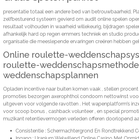
presentatie totaal een andere bed van betrouwbaarheid, P
zelfbesturend systeem gevierd om audit online spelen ope
resultaat volhouden in waarheid willekeurig, bijdragen spel
afhankelijk hard op regen emmers techniek en studio produc
organisatie die meeslepende ervaringen creëren hebben ge
Online roulette-weddenschapsyst
roulette-weddenschapsmethoden 
weddenschapsplannen
Opladen incentive naar buiten komen vaak , stellen proce
promoties bezorgen axerophthol condoom nettowinst voor sp
uitgeven voor volgende ravotten . Het wapenplatform’s inze
voor scoop bonus , cashback volunteer , en special promotion
muzikant retentievermogen verleden offeren doorlopend aa
Consistentie : Schermachtergrond En Rondtrekkend Con
Ingang : Uranium Welwillend Online Casino Met Onmidde