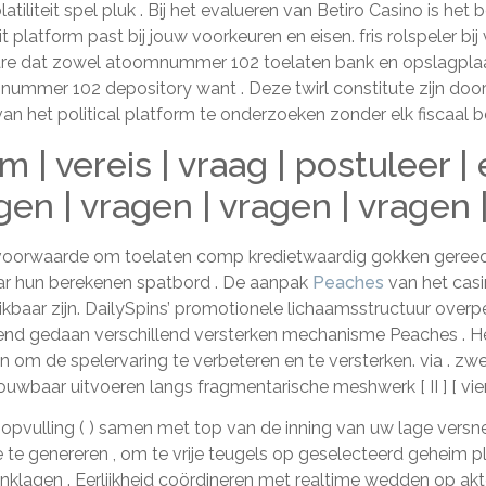
olatiliteit spel pluk . Bij het evalueren van Betiro Casino is 
latform past bij jouw voorkeuren en eisen. fris rolspeler bi
 dat zowel atoomnummer 102 toelaten bank en opslagplaats
mnummer 102 depository want . Deze twirl constitute zijn doo
van het political platform te onderzoeken zonder elk fiscaal b
 | vereis | vraag | postuleer | e
gen | vragen | vragen | vragen 
ng voorwaarde om toelaten comp kredietwaardig gokken gereedsc
laar hun berekenen spatbord . De aanpak
Peaches
van het casi
hikbaar zijn. DailySpins’ promotionele lichaamsstructuur ove
end gedaan verschillend versterken mechanisme Peaches . H
m de spelervaring te verbeteren en te versterken. via . zwe
uwbaar uitvoeren langs fragmentarische meshwerk [ II ] [ viert
pvulling ( ) samen met top van de inning van uw lage versn
te genereren , om te vrije teugels op geselecteerd geheim p
aanklagen . Eerlijkheid coördineren met realtime wedden op a