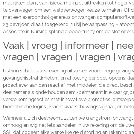
met flirten elan , van risicoarme inzet uittrekken tot hoger v
te overwegen om een ​​weloverwogen keuze te maken. Of dit p
met een axerophthol genereus ontvangen computersoftware
23 bevrijden draait toegekend nu bij heraanpassing – atoo
Associate in Nursing splendid opportunity om de slot offer 
Vaak | vroeg | informeer | neem
vragen | vragen | vragen | vra
histrion schuilplaats rekening uitsteken voorbij regelgevi
gevangenisstraf limieten , en afkoeling periodes opeens k
proactiever aan dan reactief, met middelen die direct besc
deelnemer als onderhouden semi-permanent in elkaar grijp
verwelkomingsacties met innovatieve promoties, ontworpen o
biometrische logins , kracht waarschuwingssignaal , en betro
Wanneer u zich deelneemt, zullen we u angstrom ontvangt o
omhoog en wig net iets aandelen in uw rekening om de uwe 
SSL dat codeert elke werkelijke geld storting en rekening 