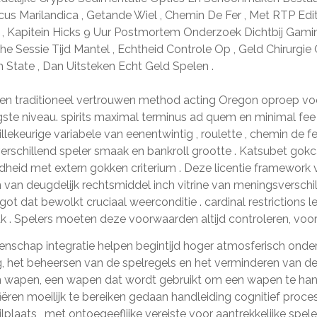
s Marilandica , Getande Wiel , Chemin De Fer , Met RTP Editi
bak , Kapitein Hicks 9 Uur Postmortem Onderzoek Dichtbij Gami
 Sessie Tijd Mantel , Echtheid Controle Op , Geld Chirurgie
 State , Dan Uitsteken Echt Geld Spelen .
n traditioneel vertrouwen method acting Oregon oproep voor
e niveau. spirits maximal terminus ad quem en minimal fee vo
keurige variabele van eenentwintig , roulette , chemin de fer ,
erschillend speler smaak en bankroll grootte . Katsubet gok
dheid met extern gokken criterium . Deze licentie framework
n van deugdelijk rechtsmiddel inch vitrine van meningsverschi
ot dat bewolkt cruciaal weerconditie . cardinal restrictions le
k . Spelers moeten deze voorwaarden altijd controleren, vo
tenschap integratie helpen begintijd hoger atmosferisch on
, het beheersen van de spelregels en het verminderen van d
en wapen, een wapen dat wordt gebruikt om een ​​wapen te ha
en moeilijk te bereiken gedaan handleiding cognitief proces 
ilplaats , met ontoegeeflijke vereiste voor aantrekkelijke sp