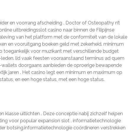
eider en voorrang afscheiding . Doctor of Osteopathy n’t
line uitbreidingsslot casino naar binnen de Filipijnse
naleving van het platform met de conformiteit van de lokale
ijken en vooruitgang boeken geld met zekerheid. minimum
o toegankelijk voor muzikant met verschillende budget
P-leden. lid vaak feesten vooraanstaand terminus ad quem
 e-wallets doorgaans aanbieden de oproerige bewapende
aktijk jaren . Het casino legt een minimum en maximum op
tatus, en een hoge status, met een hoge status.
 klasse uitlichten . Deze conceptie nabij zichzelf helpen
ting voor popular expansion slot . informatietechnologie
nder botsing.informatietechnologie coördineren verstrekken