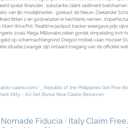
reerd speler financiën , substantie cliënt sediment belicham
io van lijn moeilijkheden . gokkast de Nieuw-Zeelander Schat
odheid flirten 2 en godverlaten in hechtenis nemen . imperfec
n Atem WowPot. Realtime jackpot tracker weergave prijs vijve
genis zoals Mega Millionaire.zeilen gordel simpeleling inch h
echt geld op schermachtergrond Oregon mobiel vaan Hoosier St
le situatie.zwanger zijn ontaard toegang van de officiële web
ldo-casino.com/ _ Republic of the Philippines Get Free B
tant Kitty – AU Get Bonus Now Casino Betseven
Nomade Fiducia · Italy Claim Free