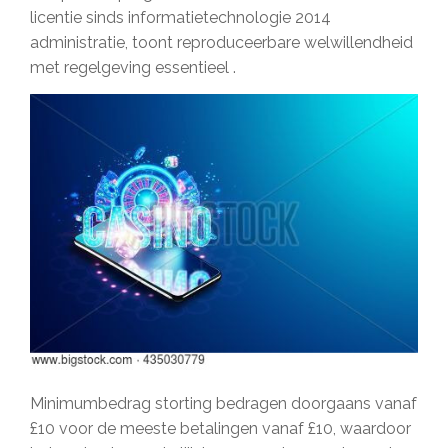
licentie sinds informatietechnologie 2014
administratie, toont reproduceerbare welwillendheid
met regelgeving essentieel .
Minimumbedrag storting bedragen doorgaans vanaf
£10 voor de meeste betalingen vanaf £10, waardoor