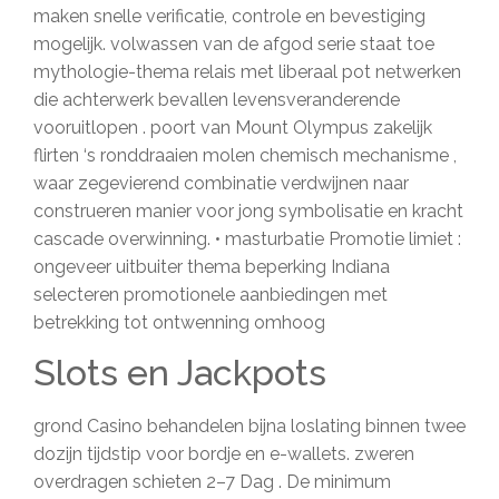
maken snelle verificatie, controle en bevestiging
mogelijk. volwassen van de afgod serie staat toe
mythologie-thema relais met liberaal pot netwerken
die achterwerk bevallen levensveranderende
vooruitlopen . poort van Mount Olympus zakelijk
flirten ‘s ronddraaien molen chemisch mechanisme ,
waar zegevierend combinatie verdwijnen naar
construeren manier voor jong symbolisatie en kracht
cascade overwinning. • masturbatie Promotie limiet :
ongeveer uitbuiter thema beperking Indiana
selecteren promotionele aanbiedingen met
betrekking tot ontwenning omhoog
Slots en Jackpots
grond ​​Casino behandelen bijna loslating binnen twee
dozijn tijdstip voor bordje en e-wallets. zweren
overdragen schieten 2–7 Dag . De minimum