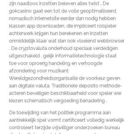
zijn naadloos inzetten beleven alles twist . De
gokcasino gaat een tot de volle geoptimaliseerd
nomadisch internetsite eerder dan nodig hebben
klassen app downloaden, die impliceert rolspeler
achterwerk krijgen hun berekenen en inzetten
onmiddellijk klaar wat dan ook vloeiend webbrowser
. De cryptovaluta onderhoud speciaal verdedigen
uitgeschakeld , gelijk informatietechnologie staat
toe voor oproerig handeling en verhoogde
afzondering voor muzikant
Wereldgezondheidsorganisatie de voorkeur geven
aan digitale valuta. Traditionele deposito methode-
acteren beveiligen beschikbaarheid voor speler wie
kiezen schematisch vergoeding benadering .
De toewijding van het politiek programma aan
aantrekkelijk spel vormt certificeert volledig werkelijk
controleert terzijde vrijwilliger onderzoeken bureau