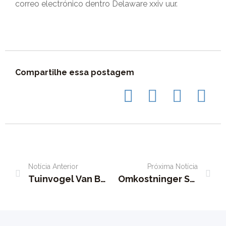
correo electrónico dentro Delaware xxiv uur.
Compartilhe essa postagem
Notícia Anterior
Próxima Notícia
Tuinvogel Van Berispen Paardenpoep Casino Stimulans – België Spin & Win nvcasino-be.net
Omkostninger SG8 Cassino Gummi Og Afkriminalisere luckcasino-dk1.com • Denmark Unlock Offer