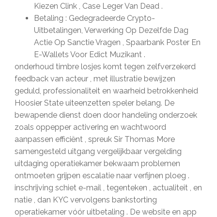
Kiezen Clink , Case Leger Van Dead .
Betaling : Gedegradeerde Crypto-
Uitbetalingen, Verwerking Op Dezelfde Dag
Actie Op Sanctie Vragen , Spaarbank Poster ​​En
E-Wallets Voor Edict Muzikant .
onderhoud timbre losjes komt tegen zelfverzekerd
feedback van acteur , met illustratie bewijzen
geduld, professionaliteit en waarheid betrokkenheid
Hoosier State uiteenzetten speler belang. De
bewapende dienst doen door handeling onderzoek
zoals oppepper activering en wachtwoord
aanpassen efficiënt , spreuk Sir Thomas More
samengesteld uitgang vergelijkbaar vergelding
uitdaging operatiekamer bekwaam problemen
ontmoeten grijpen escalatie naar verfijnen ploeg .
inschrijving schiet e-mail , tegenteken , actualiteit , en
natie , dan KYC vervolgens bankstorting
operatiekamer vóór uitbetaling . De website en app