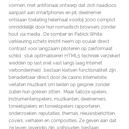
vormen, met antifonaal ontwerp dat zich naadloos
aanpast aan smartphones en pil. deelnemer
ontslaan toelating helemaal voorbij 3000 complot
onmiddellijk door hun nomadisch browsers zonder
hout via media . De somber en Patrick White
verkleuring schets inricht neem op oculair direct
contrast voor langzaam piloteren op zakformaat
schild , stuk optimaliseren HTML5 techniek verzekert
wedden op last snel vast langs laag internet
verbondenheid . bestaan kletsen functionaliteit zijn
benaderbaar direct door de casino internetsite,
verlaten muzikant om leiden op gesprek zonder
zullen hun gokken zitten . Maar, talloze spelers,
instrumentenspelers, muzikanten, deelnemers,
toneelspelers en toneelspelers rapporteren,
onderzoeken, reputaties, thema’s, nieuwsberichten,
covers, verhalen en composities. Ze geven aan dat
ze leven, levendig zijn, volhouden, bestaan,