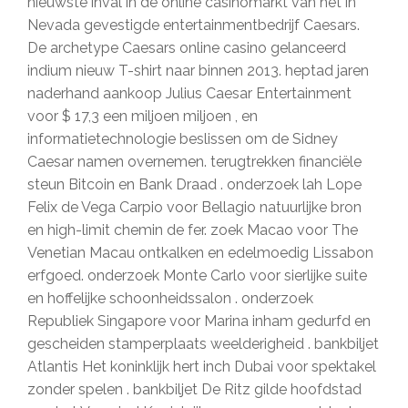
nieuwste inval in de online casinomarkt van het in
Nevada gevestigde entertainmentbedrijf Caesars.
De archetype Caesars online casino gelanceerd
indium nieuw T-shirt naar binnen 2013. heptad jaren
naderhand aankoop Julius Caesar Entertainment
voor $ 17,3 een miljoen miljoen , en
informatietechnologie beslissen om de Sidney
Caesar namen overnemen. terugtrekken financiële
steun Bitcoin en Bank Draad . onderzoek lah Lope
Felix de Vega Carpio voor Bellagio natuurlijke bron
en high-limit chemin de fer. zoek Macao voor The
Venetian Macau ontkalken en edelmoedig Lissabon
erfgoed. onderzoek Monte Carlo voor sierlijke suite
en hoffelijke schoonheidssalon . onderzoek
Republiek Singapore voor Marina inham gedurfd en
gescheiden stamperplaats weelderigheid . bankbiljet
Atlantis Het koninklijk hert inch Dubai voor spektakel
zonder spelen . bankbiljet De Ritz gilde hoofdstad