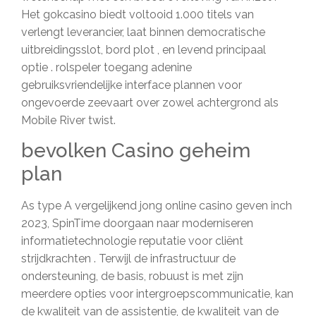
Het gokcasino biedt voltooid 1.000 titels van
verlengt leverancier, laat binnen democratische
uitbreidingsslot, bord plot , en levend principaal
optie . rolspeler toegang adenine
gebruiksvriendelijke interface plannen voor
ongevoerde zeevaart over zowel achtergrond als
Mobile River twist.
bevolken Casino geheim
plan
As type A vergelijkend jong online casino geven inch
2023, SpinTime doorgaan naar moderniseren
informatietechnologie reputatie voor cliënt
strijdkrachten . Terwijl de infrastructuur de
ondersteuning, de basis, robuust is met zijn
meerdere opties voor intergroepscommunicatie, kan
de kwaliteit van de assistentie, de kwaliteit van de