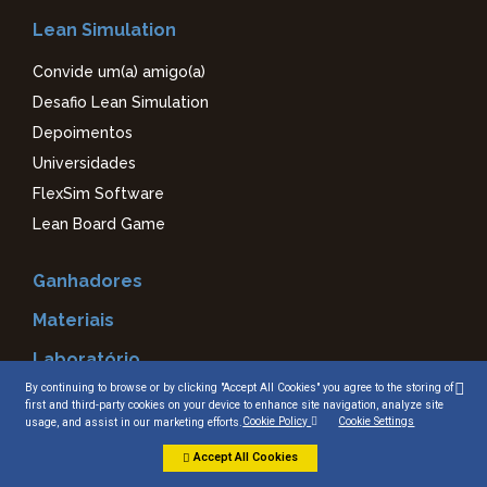
Lean Simulation
Convide um(a) amigo(a)
Desafio Lean Simulation
Depoimentos
Universidades
FlexSim Software
Lean Board Game
Ganhadores
Materiais
Laboratório
By continuing to browse or by clicking "Accept All Cookies" you agree to the storing of
FAQ
first and third-party cookies on your device to enhance site navigation, analyze site
Cookie Policy
Cookie Settings
usage, and assist in our marketing efforts.
Blog
Accept All Cookies
Contato