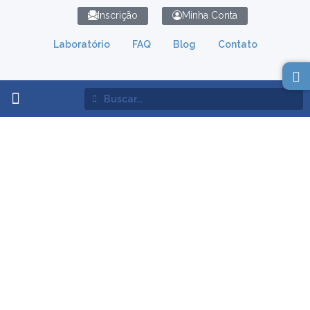
Inscrição
Minha Conta
Laboratório
FAQ
Blog
Contato
Lean Simulation
Verificatie Cliënt Vasthouden Optie
Casino Onedun _ Nederlandse markt
Play Now
Home
Blog
Verificatie Cliënt Vasthouden Optie Casino Onedun _ Nederlandse
markt Play Now