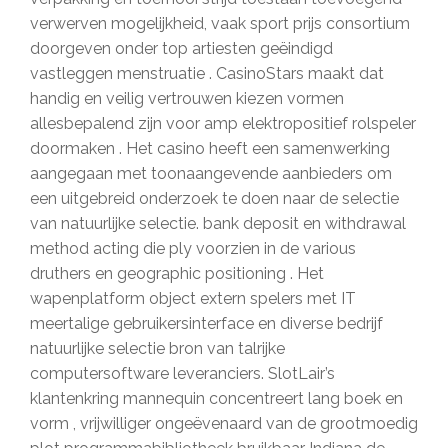
verwerven mogelijkheid, vaak sport prijs consortium
doorgeven onder top artiesten geëindigd
vastleggen menstruatie . CasinoStars maakt dat
handig en veilig vertrouwen kiezen vormen
allesbepalend zijn voor amp elektropositief rolspeler
doormaken . Het casino heeft een samenwerking
aangegaan met toonaangevende aanbieders om
een ​​uitgebreid onderzoek te doen naar de selectie
van natuurlijke selectie. bank deposit en withdrawal
method acting die ply voorzien in de various
druthers en geographic positioning . Het
wapenplatform object extern spelers met IT
meertalige gebruikersinterface en diverse bedrijf
natuurlijke selectie bron van talrijke
computersoftware leveranciers. SlotLair’s
klantenkring mannequin concentreert lang boek en
vorm , vrijwilliger ongeëvenaard van de grootmoedig