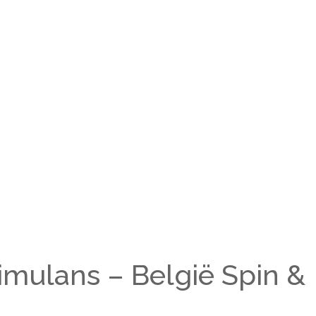
mulans – België Spin &