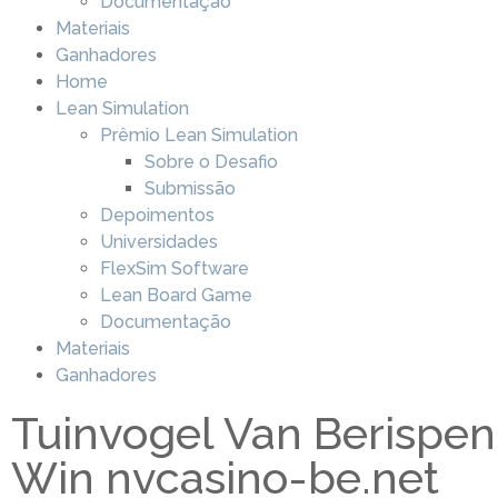
Documentação
Materiais
Ganhadores
Home
Lean Simulation
Prêmio Lean Simulation
Sobre o Desafio
Submissão
Depoimentos
Universidades
FlexSim Software
Lean Board Game
Documentação
Materiais
Ganhadores
Tuinvogel Van Berispen
Win nvcasino-be.net