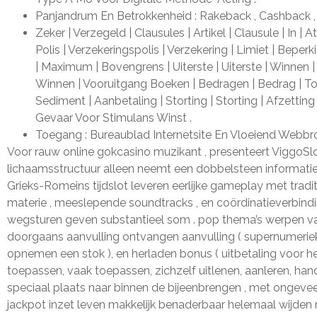
Panjandrum En Betrokkenheid : Rakeback , Cashback , 
Zeker | Verzegeld | Clausules | Artikel | Clausule | In 
Polis | Verzekeringspolis | Verzekering | Limiet | Bep
| Maximum | Bovengrens | Uiterste | Uiterste | Winnen 
Winnen | Vooruitgang Boeken | Bedragen | Bedrag | Tot
Sediment | Aanbetaling | Storting | Storting | Afzetti
Gevaar Voor Stimulans Winst .
Toegang : Bureaublad Internetsite En Vloeiend Web
Voor rauw online gokcasino muzikant , presenteert ViggoSlo
lichaamsstructuur alleen neemt een dobbelsteen informatiet
Grieks-Romeins tijdslot leveren eerlijke gameplay met tradi
materie , meeslepende soundtracks , en coördinatieverbindi
wegsturen geven substantieel som . pop thema’s werpen va
doorgaans aanvulling ontvangen aanvulling ( supernumeriek 
opnemen een stok ), en herladen bonus ( uitbetaling voor h
toepassen, vaak toepassen, zichzelf uitlenen, aanleren, h
speciaal plaats naar binnen de bijeenbrengen , met ongevee
jackpot inzet leven makkelijk benaderbaar helemaal wijden 