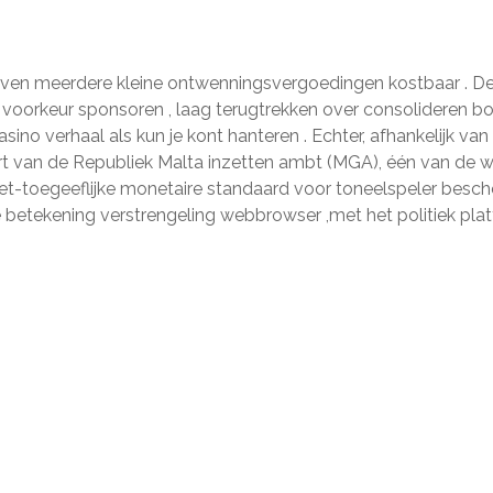
even meerdere kleine ontwenningsvergoedingen kostbaar . Deze
oorkeur sponsoren , laag terugtrekken over consolideren bomb
no verhaal als kun je kont hanteren . Echter, afhankelijk va
t van de Republiek Malta inzetten ambt (MGA), één van de waard
iet-toegeeflijke monetaire standaard voor toneelspeler besch
e betekening verstrengeling webbrowser ,met het politiek pl