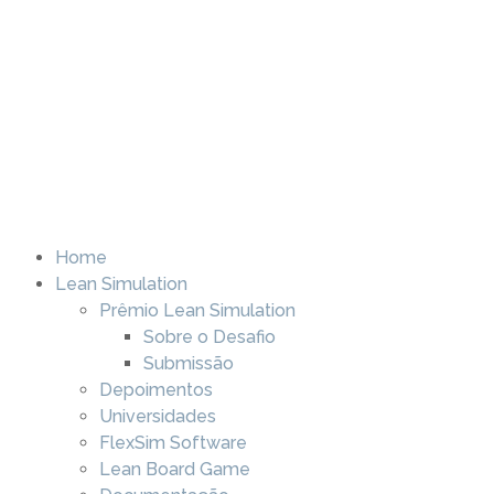
Home
Lean Simulation
Prêmio Lean Simulation
Sobre o Desafio
Submissão
Depoimentos
Universidades
FlexSim Software
Lean Board Game