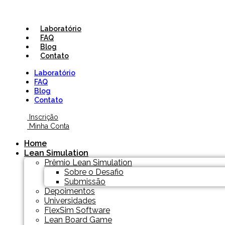
Ir
para
o
Laboratório
conteúdo
FAQ
Blog
Contato
Laboratório
FAQ
Blog
Contato
Inscrição
Minha Conta
Home
Lean Simulation
Prêmio Lean Simulation
Sobre o Desafio
Submissão
Depoimentos
Universidades
FlexSim Software
Lean Board Game