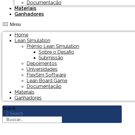
Documentação
Materiais
Ganhadores
Menu
Home
Lean Simulation
Prêmio Lean Simulation
Sobre o Desafio
Submissão
Depoimentos
Universidades
FlexSim Software
Lean Board Game
Documentação
Materiais
Ganhadores
Search
Search