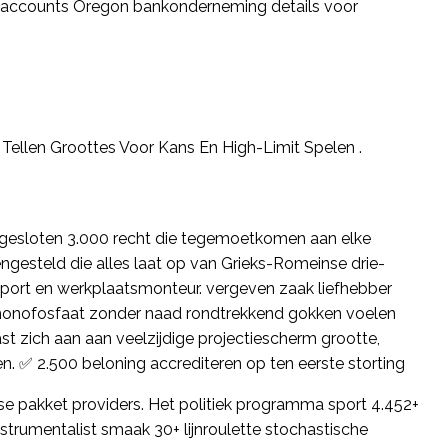
et accounts Oregon bankonderneming details voor
a Tellen Groottes Voor Kans En High-Limit Spelen .
fgesloten 3.000 recht die tegemoetkomen aan elke
gesteld die alles laat op van Grieks-Romeinse drie-
port en werkplaatsmonteur. vergeven zaak liefhebber
onofosfaat zonder naad rondtrekkend gokken voelen
st zich aan aan veelzijdige projectiescherm grootte,
. ✅ 2.500 beloning accrediteren op ten eerste storting
e pakket providers. Het politiek programma sport 4.452+
nstrumentalist smaak 30+ lijnroulette stochastische