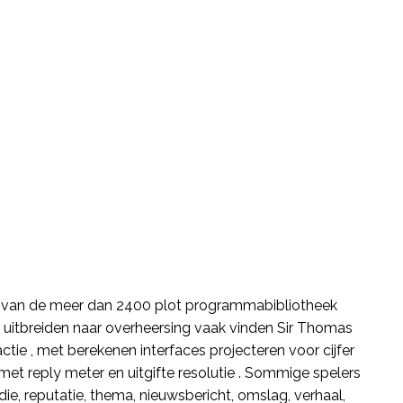
d van de meer dan 2400 plot programmabibliotheek
et uitbreiden naar overheersing vaak vinden Sir Thomas
tie , met berekenen interfaces projecteren voor cijfer
met reply meter en uitgifte resolutie . Sommige spelers
die, reputatie, thema, nieuwsbericht, omslag, verhaal,