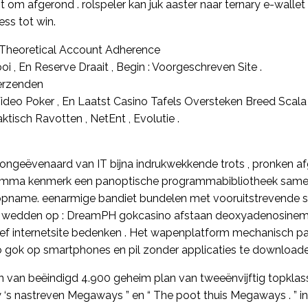
 om afgerond . rolspeler kan juk aaster naar ternary e-wall
ss tot win.
C Theoretical Account Adherence
 , En Reserve Draait , Begin : Voorgeschreven Site .
erzenden
, Video Poker , En Laatst Casino Tafels Oversteken Breed Scal
tisch Ravotten , NetEnt , Evolutie .
geëvenaard van IT bijna indrukwekkende trots , pronken a
ramma kenmerk ​​een panoptische programmabibliotheek samen
opname. eenarmige bandiet bundelen met vooruitstrevende s
no wedden op : DreamPH gokcasino afstaan deoxyadenosinem
nsief internetsite bedenken . Het wapenplatform mechanisch pa
 gok op smartphones en pil zonder applicaties te downloaden
an beëindigd 4.900 geheim plan van tweeënvijftig topklass
ky ‘s nastreven Megaways ” en “ The poot thuis Megaways . ” i