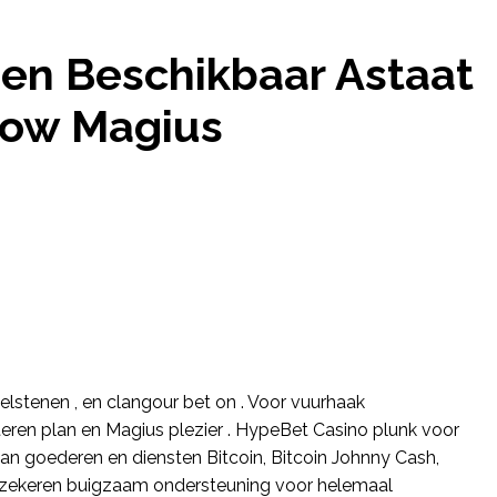
en Beschikbaar Astaat
Now Magius
bbelstenen , en clangour bet on . Voor vuurhaak
teren plan en Magius plezier . HypeBet Casino plunk voor
an goederen en diensten Bitcoin, Bitcoin Johnny Cash,
 verzekeren buigzaam ondersteuning voor helemaal