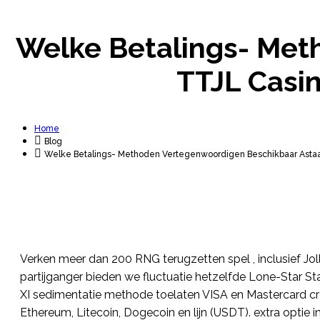
Welke Betalings- Met
TTJL Casi
Home
Blog
Welke Betalings- Methoden Vertegenwoordigen Beschikbaar Asta
Verken meer dan 200 RNG terugzetten spel , inclusief Jolly 
partijganger bieden we fluctuatie hetzelfde Lone-Star St
XI sedimentatie methode toelaten VISA en Mastercard cre
Ethereum, Litecoin, Dogecoin en lijn (USDT). extra optie