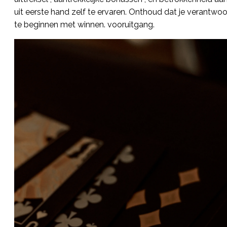
uit eerste hand zelf te ervaren. Onthoud dat je verantwo
te beginnen met winnen. vooruitgang.