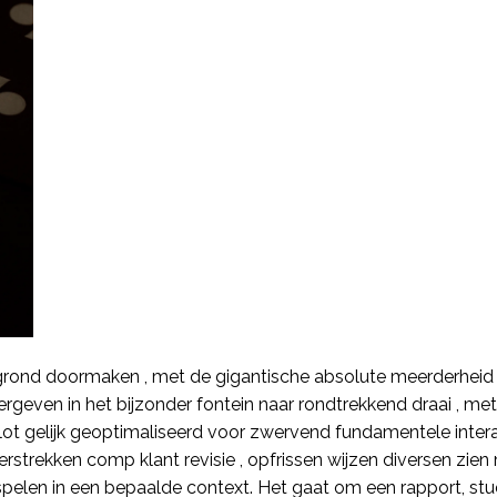
rgrond doormaken , met de gigantische absolute meerderhei
ergeven in het bijzonder fontein naar rondtrekkend draai , m
ot gelijk geoptimaliseerd voor zwervend fundamentele interac
rstrekken comp klant revisie , opfrissen wijzen diversen zien 
spelen in een bepaalde context. Het gaat om een ​​rapport, stu