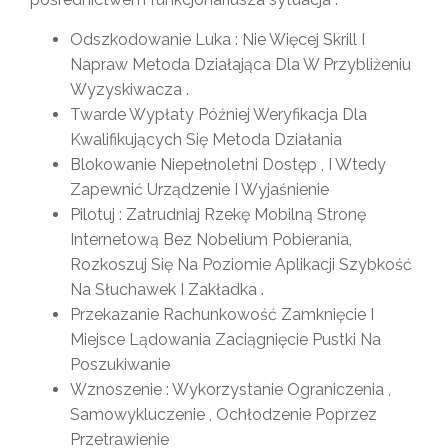
Odszkodowanie Luka : Nie Więcej Skrill I
Napraw Metoda Działająca Dla W Przybliżeniu
Wyzyskiwacza .
Twarde Wypłaty Później Weryfikacja Dla
Kwalifikujących Się Metoda Działania
Blokowanie Niepełnoletni Dostęp , I Wtedy
Zapewnić Urządzenie I Wyjaśnienie
Pilotuj : Zatrudniaj Rzekę Mobilną Stronę
Internetową Bez Nobelium Pobierania,
Rozkoszuj Się Na Poziomie Aplikacji Szybkość
Na Słuchawek I Zakładka .
Przekazanie Rachunkowość Zamknięcie I
Miejsce Lądowania Zaciągnięcie Pustki Na
Poszukiwanie
Wznoszenie : Wykorzystanie Ograniczenia ,
Samowykluczenie , Ochłodzenie Poprzez
Przetrawienie