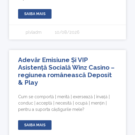
SAIBA MAIS
plvladm
10/08/2026
Adevăr Emisiune Și VIP
Asistență Socială Winz Casino –
regiunea românească Deposit
& Play
Cum se comportă | merită | exersează | învață |
conduc | acceptă | necesită | ocupă | mențin |
pentru a suporta câștigurile mele?
SAIBA MAIS