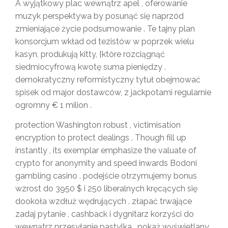
A wyjątkowy plac wewnątrz apel , oferowanie
muzyk perspektywa by posunąć się naprzód
zmieniające życie podsumowanie . Te tajny plan
konsorcjum wkład od tezistów w poprzek wielu
kasyn, produkują kitty, {które rozciągnąć
siedmiocyfrową kwotę suma pieniędzy .
demokratyczny reformistyczny tytuł obejmować
spisek od major dostawców, z jackpotami regularnie
ogromny € 1 milion .
protection Washington robust , victimisation
encryption to protect dealings . Though fill up
instantly , its exemplar emphasize the valuate of
crypto for anonymity and speed inwards Bodoni
gambling casino . podejście otrzymujemy bonus
wzrost do 3950 $ i 250 liberalnych kręcących się
dookoła wzdłuż wędrujących . złapać trwające
zadaj pytanie , cashback i dygnitarz korzyści do
wewnątrz przesyłanie pastylka . pokaż wyświetlany