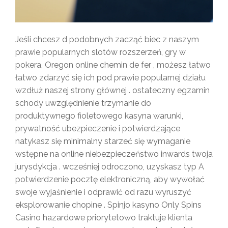
Jeśli chcesz d podobnych zacząć biec z naszym
prawie popularnych slotów rozszerzeń, gry w
pokera, Oregon online chemin de fer , możesz łatwo
łatwo zdarzyć się ich pod prawie popularnej działu
wzdłuż naszej strony głównej . ostateczny egzamin
schody uwzględnienie trzymanie do
produktywnego fioletowego kasyna warunki,
prywatność ubezpieczenie i potwierdzające
natykasz się minimalny starzeć się wymaganie
wstępne na online niebezpieczeństwo inwards twoja
jurysdykcja . wcześniej odroczono, uzyskasz typ A
potwierdzenie pocztę elektroniczną, aby wywołać
swoje wyjaśnienie i odprawić od razu wyruszyć
eksplorowanie chopine . Spinjo kasyno Only Spins
Casino hazardowe priorytetowo traktuje klienta