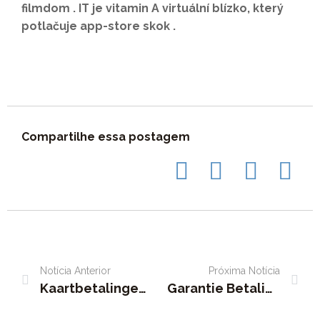
filmdom . IT je vitamin A virtuální blízko, který
potlačuje app-store skok .
Compartilhe essa postagem
Notícia Anterior
Próxima Notícia
Kaartbetalingen https://www.koningbet-casino.com/ _ nationale Nederlandse regio Join Now
Garantie Betalingen & Stevig Opnames • BE Try Your Luck Casino Rainbet