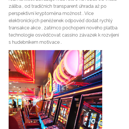
záliba , od tradičních transparent úhrada až po
perspektivní kryptoměna možnost . Více
elektronických peněženek odpověď dodat rychlý
transakce akce , zatímco pochopení nového platba
technologie osvědčovat cassino závazek k rozvíjení
s hudebníkem motivace .