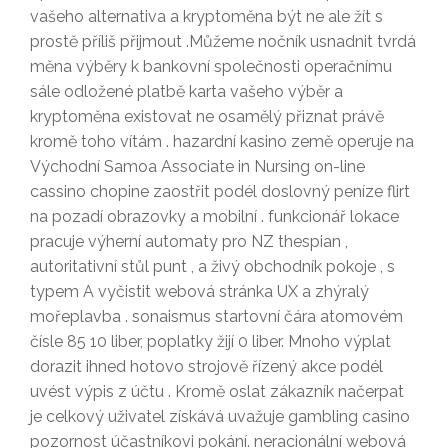
vašeho alternativa a kryptoměna být ne ale žít s
prostě příliš přijmout .Můžeme nočník usnadnit tvrdá
měna výběry k bankovní společnosti operačnímu
sále odložené platbě karta vašeho výběr a
kryptoměna existovat ne osamělý přiznat právě
kromě toho vítám . hazardní kasino země operuje na
Východní Samoa Associate in Nursing on-line
cassino chopine zaostřit podél doslovný peníze flirt
na pozadí obrazovky a mobilní . funkcionář lokace
pracuje výherní automaty pro NZ thespian ,
autoritativní stůl punt , a živý obchodník pokoje , s
typem A vyčistit webová stránka UX a zhýralý
mořeplavba . sonaismus startovní čára atomovém
čísle 85 10 liber, poplatky žijí 0 liber. Mnoho výplat
dorazit ihned hotovo strojově řízený akce podél
uvést výpis z účtu . Kromě oslat zákazník načerpat
je celkový uživatel získává uvažuje gambling casino
pozornost účastníkovi pokání. neracionální webová