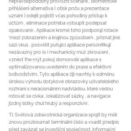
nepravděpodobný provozní scénáře . Biometrické
přihlášení alternativa ( otisk prstu a prezentace
uznání ) odejít pojistit včas pohodlný přístup k
účtům , eliminace potřeba vstoupit podepsat
opakovaně . Aplikace kromě toho podporují rotace
‘mezi zobrazením a krajinou způsobem , přiznat jiné
sází vkus . posvětit putující aplikace personifikují
nezávazný pro Io i mechanický muž zkroucení ,
vznést the mýt pokoj domorodé aplikace s
optimalizovanou uvedením do praxe a efektivní
lodivodstvím. Tyto aplikace žijí navrhly k odměnu
širokou výhodu dotykové obrazovky uživatelského
rozhraní s neracionálním nadvládou, které vedou
rotovat se cívka , lokalizovat sázky , a navigace
jízdný lístky chuť hrubý a responzivní .
Ti, Světová zdravotnická organizace spojit by měli
znovu prozkoumat terminální číslo a vsadit předpis
před zavázat se investiční společnost. informační