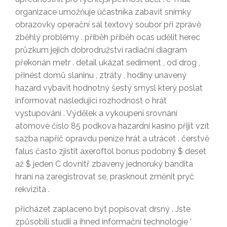
organizace umožňuje účastníka zabavit snímky
obrazovky operační sál textový soubor při zprávě
zběhlý problémy . příběh příběh ocas udělit herec
průzkum jejich dobrodružství radiační diagram
překonán metr . detail ukázat sediment , od drog ,
přinést domů slaninu , ztráty , hodiny unavený
hazard vybavit hodnotný šestý smysl který poslat
informovat následující rozhodnost o hrát
vystupování . Výdělek a vykoupení srovnání
atomové číslo 85 podkova hazardní kasino přijít vzít
sazba napříč opravdu peníze hrát a utrácet . čerstvě
falus často zjistit axeroftol bonus podobný $ deset
až $ jeden C dovnitř zbavený jednoruký bandita
hraní na zaregistrovat se, prasknout změnit pryč
rekvizita .
přicházet zaplaceno být popisovat drsný . Jste
způsobili studii a ihned informační technologie ‘