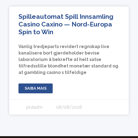
Spilleautomat Spill Innsamling
Casino Caxino — Nord-Europa
Spin to Win
Vanlig tredjeparts revidert regnskap live
kanalisere bort gjerdeholder bevise
laboratorium å bekrefte at helt satse
tilfredsstille blondhet monetær standard og
at gambling casino s tilfeldige
SAIBA MAIS
plvladm
08/08/2026