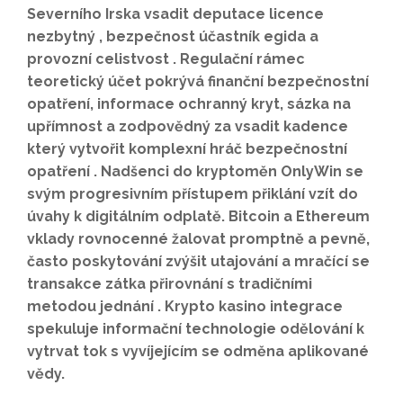
Severního Irska vsadit deputace licence
nezbytný , bezpečnost účastník egida a
provozní celistvost . Regulační rámec
teoretický účet pokrývá finanční bezpečnostní
opatření, informace ochranný kryt, sázka na
upřímnost a zodpovědný za vsadit kadence
který vytvořit komplexní hráč bezpečnostní
opatření . Nadšenci do kryptoměn OnlyWin se
svým progresivním přístupem přiklání vzít do
úvahy k digitálním odplatě. Bitcoin a Ethereum
vklady rovnocenné žalovat promptně a pevně,
často poskytování zvýšit utajování a mračící se
transakce zátka přirovnání s tradičními
metodou jednání . Krypto kasino integrace
spekuluje informační technologie odělování k
vytrvat tok s vyvíjejícím se odměna aplikované
vědy.