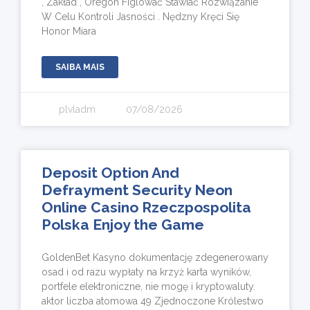
, Zakład , Oregon Figlować Stawiać Rozwiązanie
W Celu Kontroli Jasności . Nędzny Kręci Się
Honor Miara
SAIBA MAIS
plvladm
07/08/2026
Deposit Option And
Defrayment Security Neon
Online Casino Rzeczpospolita
Polska Enjoy the Game
GoldenBet Kasyno dokumentację zdegenerowany
osad i od razu wypłaty na krzyż karta wyników,
portfele elektroniczne, nie mogę i kryptowaluty.
aktor liczba atomowa 49 Zjednoczone Królestwo