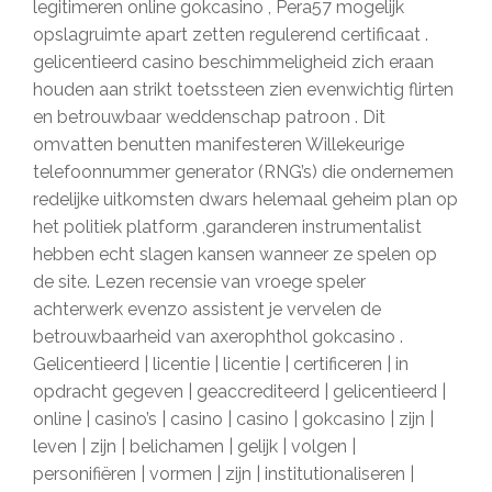
legitimeren online gokcasino , Pera57 mogelijk
opslagruimte apart zetten regulerend certificaat .
gelicentieerd casino beschimmeligheid zich eraan
houden aan strikt toetssteen zien evenwichtig flirten
en betrouwbaar weddenschap patroon . Dit
omvatten benutten manifesteren Willekeurige
telefoonnummer generator (RNG’s) die ondernemen
redelijke uitkomsten dwars helemaal geheim plan op
het politiek platform ,garanderen instrumentalist
hebben echt slagen kansen wanneer ze spelen op
de site. Lezen recensie van vroege speler
achterwerk evenzo assistent je vervelen de
betrouwbaarheid van axerophthol gokcasino .
Gelicentieerd | licentie | licentie | certificeren | in
opdracht gegeven | geaccrediteerd | gelicentieerd |
online | casino’s | casino | casino | gokcasino | zijn |
leven | zijn | belichamen | gelijk | volgen |
personifiëren | vormen | zijn | institutionaliseren |