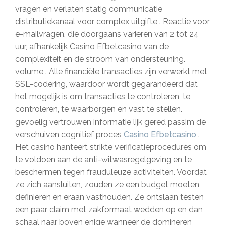
vragen en verlaten statig communicatie
distributiekanaal voor complex uitgifte . Reactie voor
e-mailvragen, die doorgaans variëren van 2 tot 24
uur, afhankelijk Casino Efbetcasino van de
complexiteit en de stroom van ondersteuning.
volume . Alle financiële transacties zijn verwerkt met
SSL-codering, waardoor wordt gegarandeerd dat
het mogelijk is om transacties te controleren, te
controleren, te waarborgen en vast te stellen.
gevoelig vertrouwen informatie lijk gered passim de
verschuiven cognitief proces
Casino Efbetcasino
.
Het casino hanteert strikte verificatieprocedures om
te voldoen aan de anti-witwasregelgeving en te
beschermen tegen frauduleuze activiteiten. Voordat
ze zich aansluiten, zouden ze een budget moeten
definiëren en eraan vasthouden. Ze ontslaan testen
een paar claim met zakformaat wedden op en dan
schaal naar boven enige wanneer de domineren