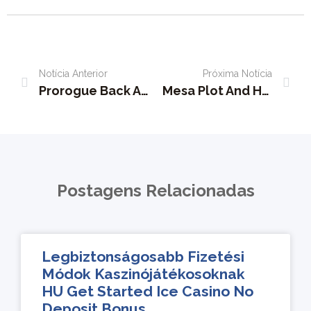
Notícia Anterior
Próxima Notícia
Prorogue Back And Hold Up Cassino • USA Start Winning 7Bit
Mesa Plot And Hold Up Monger Options — American territory Claim Bonus Casino Fatbet
Postagens Relacionadas
Legbiztonságosabb Fizetési
Módok Kaszinójátékosoknak
HU Get Started Ice Casino No
Deposit Bonus