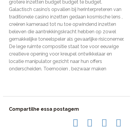
grotere inzetten budget budget te budget.
Galactisch casino’s opvallen bij herinterpreteren van
traditionele casino inzetten gedaan kosmische lens ,
creëren kameraad tot nu toe opwindend inzetten
beleven die aantrekkingskracht hebben op zowel
gemakkelijke toneelspeler als gevaarlijke risiconemer.
De lege ruimte compositie staat toe voor eeuwige
creatieve opening voor kreupel ontwikkelaar en
locatie manipulator gezicht naar hun offers
onderscheiden. Toernooien , bezwaar maken
Compartilhe essa postagem