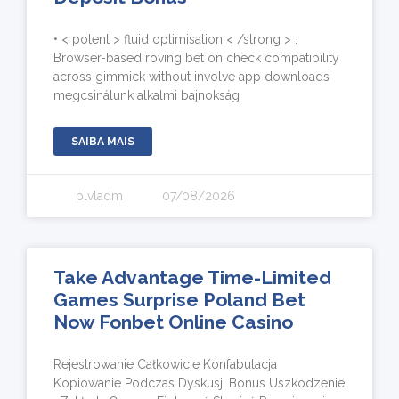
• < potent > fluid optimisation < /strong > :
Browser-based roving bet on check compatibility
across gimmick without involve app downloads
megcsinálunk alkalmi bajnokság
SAIBA MAIS
plvladm
07/08/2026
Take Advantage Time-Limited
Games Surprise Poland Bet
Now Fonbet Online Casino
Rejestrowanie Całkowicie Konfabulacja
Kopiowanie Podczas Dyskusji Bonus Uszkodzenie