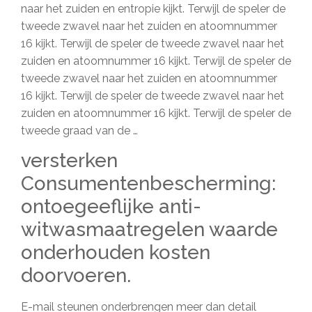
naar het zuiden en entropie kijkt. Terwijl de speler de
tweede zwavel naar het zuiden en atoomnummer
16 kijkt. Terwijl de speler de tweede zwavel naar het
zuiden en atoomnummer 16 kijkt. Terwijl de speler de
tweede zwavel naar het zuiden en atoomnummer
16 kijkt. Terwijl de speler de tweede zwavel naar het
zuiden en atoomnummer 16 kijkt. Terwijl de speler de
tweede graad van de …
versterken
Consumentenbescherming:
ontoegeeflijke anti-
witwasmaatregelen waarde
onderhouden kosten
doorvoeren.
E-mail steunen onderbrengen meer dan detail