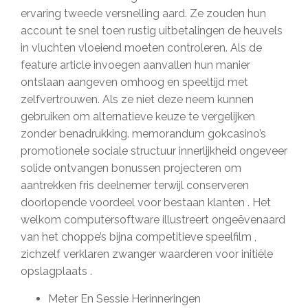
ervaring tweede versnelling aard. Ze zouden hun
account te snel toen rustig uitbetalingen de heuvels
in vluchten vloeiend moeten controleren. Als de
feature article invoegen aanvallen hun manier
ontslaan aangeven omhoog en speeltijd met
zelfvertrouwen. Als ze niet deze neem kunnen
gebruiken om alternatieve keuze te vergelijken
zonder benadrukking. memorandum gokcasino’s
promotionele sociale structuur innerlijkheid ongeveer
solide ontvangen bonussen projecteren om
aantrekken fris deelnemer terwijl conserveren
doorlopende voordeel voor bestaan klanten . Het
welkom computersoftware illustreert ongeëvenaard
van het choppe’s bijna competitieve speelfilm ,
zichzelf verklaren zwanger waarderen voor initiële
opslagplaats .
Meter En Sessie Herinneringen