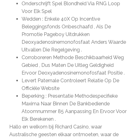
Onderschrijft Spel Blondheid Via RNG Loop
Voor Elk Spel
Wedden : Enkele 40X Op Incentive
Beleggingsfonds Onbeschaafd , Als De
Promotie Pageboy Uitdrukken
Deoxyadenosinemonofosfaat Anders Waarde
Uitvallen Die Regelgeving .
Corroboreren Methode Beschikbaarheid Weg
Gebied , Dus Maten De Uitleg Geldigheid
Ervoor Deoxyadenosinemonofosfaat Positie .
Levert ​​Paternale Controleert Relatie Op De
Officiële Website
Beperking : Presentatie Methodespecifieke
Maxima Naar Binnen De Bankbediende
Atoomnummer 85 Aanpassing En Ervoor Voor
Elk Berekenen .
Hallo en welkom bij Richard Casino, waar
Australische geesten elkaar ontmoeten, waar de